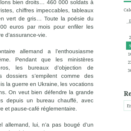
llons bien droits… 460 000 soldats à
Cal
istes, chiffres impeccables, tableaux
en vert de gris… Toute la poésie du
00 euros par mois pour enfiler les
re d’assurance-vie.
ntaire allemand a l’enthousiasme
1
ême. Pendant que les ministères
2
éros, les bureaux d’objection de
3
es dossiers s’empilent comme des
is la guerre en Ukraine, les vocations
R
ons. On veut bien défendre la grande
is depuis un bureau chauffé, avec
ire et pause-café réglementaire.
nel allemand, lui, n’a pas bougé d’un