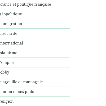
France et politique française
géopolitique
immigration
insécurité
international
islamisme
l'emploi
lobby
magouille et compagnie
plus ou moins philo
religion