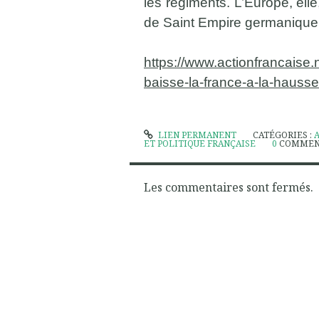
les régiments. L’Europe, elle
de Saint Empire germanique
https://www.actionfrancaise.
baisse-la-france-a-la-hausse
LIEN PERMANENT
CATÉGORIES :
ET POLITIQUE FRANÇAISE
0
COMMEN
Les commentaires sont fermés.