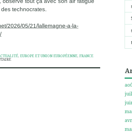
, observe tout ça avec son air fatigué
 des technocrates.
net/2026/05/21/lallemagne-a-la-
/
ACTUALITÉ
,
EUROPE ET UNION EUROPÉENNE
,
FRANCE
TAIRE
A
aoû
jui
jui
ma
avr
ma