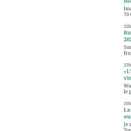
ma
Ima
70 
22
Ru
20
Sur
fra
22
«L
vie
Wa
le 
20
La
ou 
Je 
Ton