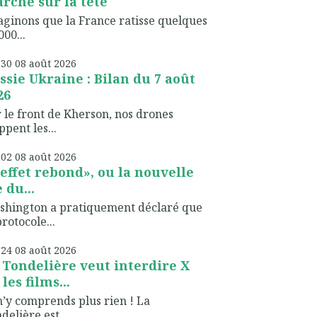
rche sur la tête
ginons que la France ratisse quelques
000...
h30
08
août 2026
ssie Ukraine : Bilan du 7 août
26
 le front de Kherson, nos drones
ppent les...
h02
08
août 2026
’effet rebond», ou la nouvelle
 du...
shington a pratiquement déclaré que
protocole...
h24
08
août 2026
 Tondelière veut interdire X
les films...
n’y comprends plus rien ! La
delière est...