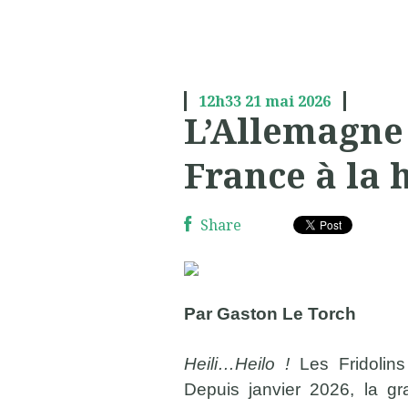
12h33
21
mai 2026
L’Allemagne 
France à la 
Share
Par Gaston Le Torch
H
eili…Heilo !
Les Fridolins
Depuis janvier 2026, la g