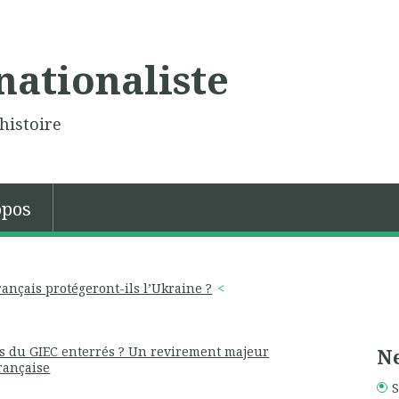
nationaliste
histoire
opos
rançais protégeront-ils l’Ukraine ?
es du GIEC enterrés ? Un revirement majeur
Ne
française
S