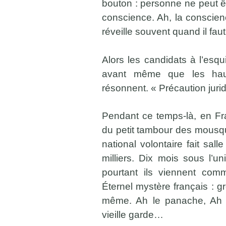
bouton : personne ne peut êt
conscience. Ah, la conscie
réveille souvent quand il fau
Alors les candidats à l’esqu
avant même que les hau
résonnent. « Précaution jurid
Pendant ce temps-là, en Fr
du petit tambour des mousq
national volontaire fait sa
milliers. Dix mois sous l’u
pourtant ils viennent comm
Éternel mystère français : g
même. Ah le panache, Ah d
vieille garde…