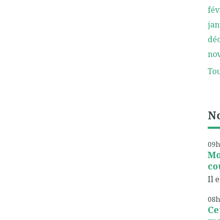
fév
jan
dé
no
Tou
No
09
Mo
co
Il 
08
Ce