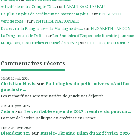
Activité de notre Compte ”X”...
sur
LAFAUTEAROUSSEAU
De plus en plus de cardinaux ne maîtrisent plus...
sur
BELGICATHO
Vent de folie !
sur
SYNTHESE NATIONALE
Découvrir la Balagne avec la Montagne des...
sur
ELIZABETH PARDON
La Dragonne et le Drôle
sur
Les Sandales d'Empédocle librairie jeunesse
Mougeons, moutruches et muselières (635)
sur
ET POURQUOI DONC ?
Commentaires récents
04h50
12
juil. 2026
Christian Navis
sur
Pathologies du petit univers «Antifa»
gauchiste...
Les réchauffistes sont une variété de gauchistes déjantés...
20h04
05
juin 2026
Zébra
sur
Le véritable enjeu de 2027 : rendre du pouvoir...
La mort de l'action politique est entérinée en France,...
11h02
24
févr. 2026
Dissident 125
sur
Russie-Ukraine Bilan du 22 février 2026