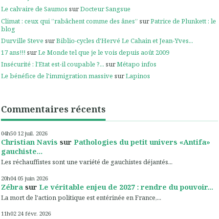
Le calvaire de Saumos
sur
Docteur Sangsue
Climat : ceux qui ”rabâchent comme des ânes”
sur
Patrice de Plunkett : le
blog
Durville Steve
sur
Biblio-cycles d'Hervé Le Cahain et Jean-Yves...
17 ans!!!
sur
Le Monde tel que je le vois depuis août 2009
Insécurité : l'Etat est-il coupable ?...
sur
Métapo infos
Le bénéfice de l'immigration massive
sur
Lapinos
Commentaires récents
04h50
12
juil. 2026
Christian Navis
sur
Pathologies du petit univers «Antifa»
gauchiste...
Les réchauffistes sont une variété de gauchistes déjantés...
20h04
05
juin 2026
Zébra
sur
Le véritable enjeu de 2027 : rendre du pouvoir...
La mort de l'action politique est entérinée en France,...
11h02
24
févr. 2026