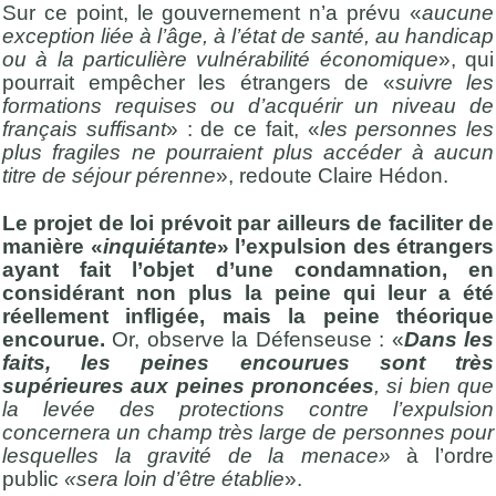
Sur ce point, le gouvernement n’a prévu «
aucune
exception liée à l’âge, à l’état de santé, au handicap
ou à la particulière vulnérabilité économique
», qui
pourrait empêcher les étrangers de «
suivre les
formations requises ou d’acquérir un niveau de
français suffisant
» : de ce fait, «
les personnes les
plus fragiles ne pourraient plus accéder à aucun
titre de séjour pérenne
», redoute Claire Hédon.
Le projet de loi prévoit par ailleurs de faciliter de
manière «
inquiétante
» l’expulsion des étrangers
ayant fait l’objet d’une condamnation, en
considérant non plus la peine qui leur a été
réellement infligée, mais la peine théorique
encourue.
Or, observe la Défenseuse : «
Dans les
faits, les peines encourues sont très
supérieures aux peines prononcées
, si bien que
la levée des protections contre l’expulsion
concernera un champ très large de personnes pour
lesquelles la gravité de la menace»
à l’ordre
public
«sera loin d’être établie
».