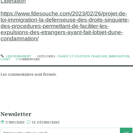
Libération
https://www.fdesouche.com/2023/02/26/projet-de-
loi-immigration-la-defenseuse-des-droits-sinquiete-
des-procedures-permettant-de-faciliter-les-
expulsions-des-etrangers-ayant-fait-lobjet-dune-
condamnation/
LIEN PERMANENT
CATÉGORIES :
FRANCE ET POLITIQUE FRANÇAISE
,
IMMIGRATION
,
LOBBY
0
COMMENTAIRE
Les commentaires sont fermés.
Newsletter
S'INSCRIRE
SE DÉSINSCRIRE