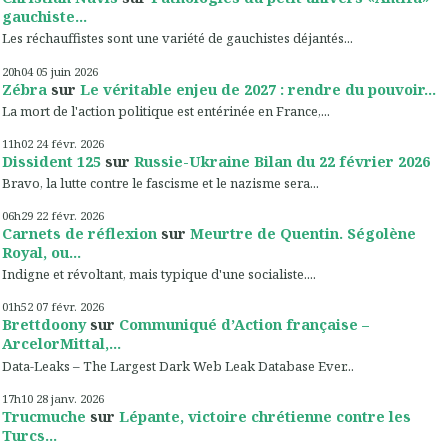
gauchiste...
Les réchauffistes sont une variété de gauchistes déjantés...
20h04
05
juin 2026
Zébra
sur
Le véritable enjeu de 2027 : rendre du pouvoir...
La mort de l'action politique est entérinée en France,...
11h02
24
févr. 2026
Dissident 125
sur
Russie-Ukraine Bilan du 22 février 2026
Bravo, la lutte contre le fascisme et le nazisme sera...
06h29
22
févr. 2026
Carnets de réflexion
sur
Meurtre de Quentin. Ségolène
Royal, ou...
Indigne et révoltant, mais typique d'une socialiste....
01h52
07
févr. 2026
Brettdoony
sur
Communiqué d’Action française –
ArcelorMittal,...
Data-Leaks – The Largest Dark Web Leak Database Ever...
17h10
28
janv. 2026
Trucmuche
sur
Lépante, victoire chrétienne contre les
Turcs...