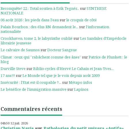
Reconquête! 22 : Total soutien à Erik Tegnér...
sur
SYNTHESE
NATIONALE
06 août 2026 : les pieds dans l'eau
sur
le croquis de côté
Palais Bourbon : des élus RN demandent le...
sur
l'information
nationaliste
Crookhaven, tome 2, le labyrinthe oublié
sur
Les Sandales d'Empédocle
librairie jeunesse
Le calvaire de Saumos
sur
Docteur Sangsue
Climat : ceux qui ”rabâchent comme des ânes”
sur
Patrice de Plunkett : le
blog
Durville Steve
sur
Biblio-cycles d'Hervé Le Cahain et Jean-Yves...
17 ans!!!
sur
Le Monde tel que je le vois depuis août 2009
Insécurité : l'Etat est-il coupable ?...
sur
Métapo infos
Le bénéfice de l'immigration massive
sur
Lapinos
Commentaires récents
04h50
12
juil. 2026
Christian Navis
sur
Pathologies du petit univers «Antifa»