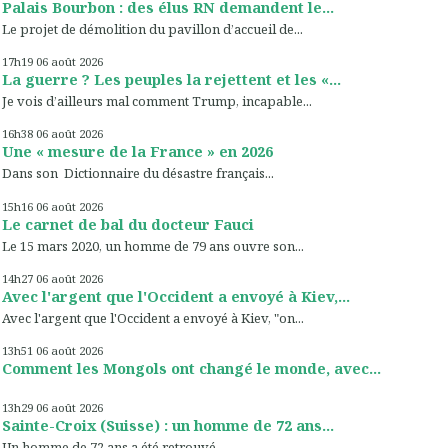
Palais Bourbon : des élus RN demandent le...
Le projet de démolition du pavillon d’accueil de...
17h19
06
août 2026
La guerre ? Les peuples la rejettent et les «...
Je vois d’ailleurs mal comment Trump, incapable...
16h38
06
août 2026
Une « mesure de la France » en 2026
Dans son Dictionnaire du désastre français...
15h16
06
août 2026
Le carnet de bal du docteur Fauci
Le 15 mars 2020, un homme de 79 ans ouvre son...
14h27
06
août 2026
Avec l'argent que l'Occident a envoyé à Kiev,...
Avec l'argent que l'Occident a envoyé à Kiev, "on...
13h51
06
août 2026
Comment les Mongols ont changé le monde, avec...
13h29
06
août 2026
Sainte-Croix (Suisse) : un homme de 72 ans...
Un homme de 72 ans a été retrouvé...