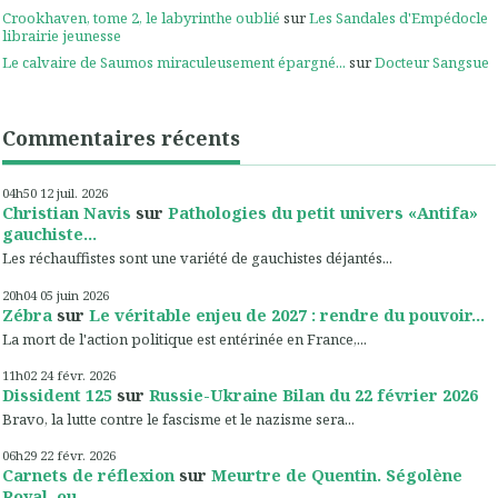
Crookhaven, tome 2, le labyrinthe oublié
sur
Les Sandales d'Empédocle
librairie jeunesse
Le calvaire de Saumos miraculeusement épargné...
sur
Docteur Sangsue
Commentaires récents
04h50
12
juil. 2026
Christian Navis
sur
Pathologies du petit univers «Antifa»
gauchiste...
Les réchauffistes sont une variété de gauchistes déjantés...
20h04
05
juin 2026
Zébra
sur
Le véritable enjeu de 2027 : rendre du pouvoir...
La mort de l'action politique est entérinée en France,...
11h02
24
févr. 2026
Dissident 125
sur
Russie-Ukraine Bilan du 22 février 2026
Bravo, la lutte contre le fascisme et le nazisme sera...
06h29
22
févr. 2026
Carnets de réflexion
sur
Meurtre de Quentin. Ségolène
Royal, ou...