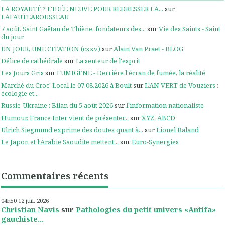
LA ROYAUTÉ ? L'IDÉE NEUVE POUR REDRESSER LA...
sur
LAFAUTEAROUSSEAU
7 août. Saint Gaëtan de Thiène, fondateurs des...
sur
Vie des Saints - Saint
du jour
UN JOUR, UNE CITATION (cxxv)
sur
Alain Van Praet - BLOG
Délice de cathédrale
sur
La senteur de l'esprit
Les Jours Gris
sur
FUMIGÈNE - Derrière l'écran de fumée, la réalité
Marché du Croc' Local le 07.08.2026 à Boult
sur
L'AN VERT de Vouziers :
écologie et...
Russie-Ukraine : Bilan du 5 août 2026
sur
l'information nationaliste
Humour. France Inter vient de présenter...
sur
XYZ, ABCD
Ulrich Siegmund exprime des doutes quant à...
sur
Lionel Baland
Le Japon et l’Arabie Saoudite mettent...
sur
Euro-Synergies
Commentaires récents
04h50
12
juil. 2026
Christian Navis
sur
Pathologies du petit univers «Antifa»
gauchiste...