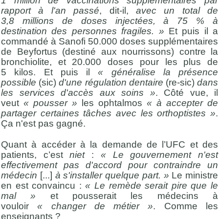
1 million de vaccinations supplémentaires par
rapport à l'an passé
, dit-il,
avec un total de
3,8 millions de doses injectées, à 75 % à
destination des personnes fragiles. »
Et puis il a
commandé à Sanofi 50.000 doses supplémentaires
de Beyfortus (destiné aux nourrissons) contre la
bronchiolite, et 20.000 doses pour les plus de
5 kilos. Et puis il
« généralise la présence
possible
(sic)
d'une régulation dentaire
(re-sic)
dans
les services d'accès aux soins »
. Côté vue, il
veut
« pousser »
les ophtalmos
« à accepter de
partager certaines tâches avec les orthoptistes »
.
Ça n'est pas gagné.
Quant à accéder à la demande de l’UFC et des
patients, c’est
niet
:
« Le gouvernement n'est
effectivement pas d'accord pour contraindre un
médecin
[...]
à s'installer quelque part. »
Le ministre
en est convaincu :
« Le remède serait pire que le
mal »
et pousserait les médecins à
vouloir
« changer de métier »
. Comme les
enseignants ?