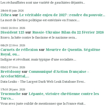
Les réchauffistes sont une variété de gauchistes déjantés...
20h04
05
juin 2026
Zébra
sur
Le véritable enjeu de 2027 : rendre du pouvoir...
La mort de l'action politique est entérinée en France,...
11h02
24
févr. 2026
Dissident 125
sur
Russie-Ukraine Bilan du 22 février 2026
Bravo, la lutte contre le fascisme et le nazisme sera...
06h29
22
févr. 2026
Carnets de réflexion
sur
Meurtre de Quentin. Ségolène
Royal, ou...
Indigne et révoltant, mais typique d'une socialiste....
01h52
07
févr. 2026
Brettdoony
sur
Communiqué d’Action française –
ArcelorMittal,...
Data-Leaks – The Largest Dark Web Leak Database Ever...
17h10
28
janv. 2026
Trucmuche
sur
Lépante, victoire chrétienne contre les
Turcs...
Vous avez juste oublié de mentionner que la France était...