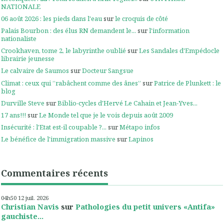
NATIONALE
06 août 2026 : les pieds dans l'eau
sur
le croquis de côté
Palais Bourbon : des élus RN demandent le...
sur
l'information
nationaliste
Crookhaven, tome 2, le labyrinthe oublié
sur
Les Sandales d'Empédocle
librairie jeunesse
Le calvaire de Saumos
sur
Docteur Sangsue
Climat : ceux qui ”rabâchent comme des ânes”
sur
Patrice de Plunkett : le
blog
Durville Steve
sur
Biblio-cycles d'Hervé Le Cahain et Jean-Yves...
17 ans!!!
sur
Le Monde tel que je le vois depuis août 2009
Insécurité : l'Etat est-il coupable ?...
sur
Métapo infos
Le bénéfice de l'immigration massive
sur
Lapinos
Commentaires récents
04h50
12
juil. 2026
Christian Navis
sur
Pathologies du petit univers «Antifa»
gauchiste...