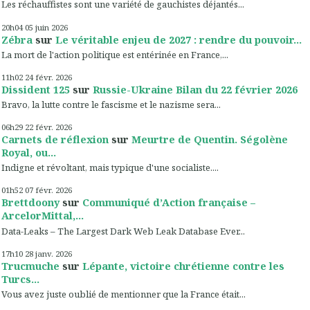
Les réchauffistes sont une variété de gauchistes déjantés...
20h04
05
juin 2026
Zébra
sur
Le véritable enjeu de 2027 : rendre du pouvoir...
La mort de l'action politique est entérinée en France,...
11h02
24
févr. 2026
Dissident 125
sur
Russie-Ukraine Bilan du 22 février 2026
Bravo, la lutte contre le fascisme et le nazisme sera...
06h29
22
févr. 2026
Carnets de réflexion
sur
Meurtre de Quentin. Ségolène
Royal, ou...
Indigne et révoltant, mais typique d'une socialiste....
01h52
07
févr. 2026
Brettdoony
sur
Communiqué d’Action française –
ArcelorMittal,...
Data-Leaks – The Largest Dark Web Leak Database Ever...
17h10
28
janv. 2026
Trucmuche
sur
Lépante, victoire chrétienne contre les
Turcs...
Vous avez juste oublié de mentionner que la France était...