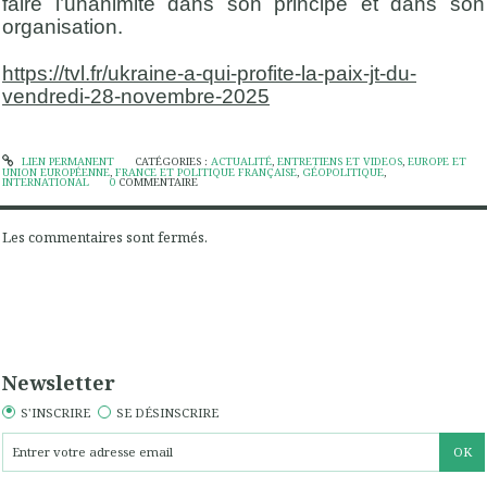
faire l’unanimité dans son principe et dans son
organisation.
https://tvl.fr/ukraine-a-qui-profite-la-paix-jt-du-
vendredi-28-novembre-2025
LIEN PERMANENT
CATÉGORIES :
ACTUALITÉ
,
ENTRETIENS ET VIDEOS
,
EUROPE ET
UNION EUROPÉENNE
,
FRANCE ET POLITIQUE FRANÇAISE
,
GÉOPOLITIQUE
,
INTERNATIONAL
0
COMMENTAIRE
Les commentaires sont fermés.
Newsletter
S'INSCRIRE
SE DÉSINSCRIRE