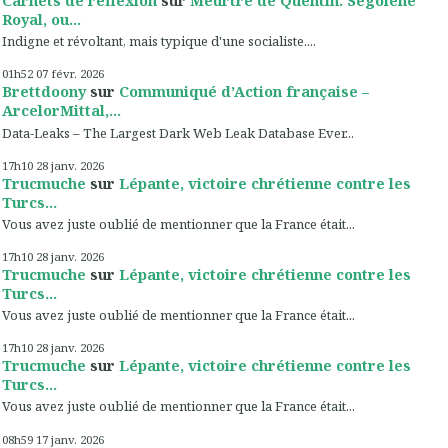
Carnets de réflexion
sur
Meurtre de Quentin. Ségolène
Royal, ou...
Indigne et révoltant, mais typique d'une socialiste....
01h52
07
févr. 2026
Brettdoony
sur
Communiqué d’Action française –
ArcelorMittal,...
Data-Leaks – The Largest Dark Web Leak Database Ever...
17h10
28
janv. 2026
Trucmuche
sur
Lépante, victoire chrétienne contre les
Turcs...
Vous avez juste oublié de mentionner que la France était...
17h10
28
janv. 2026
Trucmuche
sur
Lépante, victoire chrétienne contre les
Turcs...
Vous avez juste oublié de mentionner que la France était...
17h10
28
janv. 2026
Trucmuche
sur
Lépante, victoire chrétienne contre les
Turcs...
Vous avez juste oublié de mentionner que la France était...
08h59
17
janv. 2026