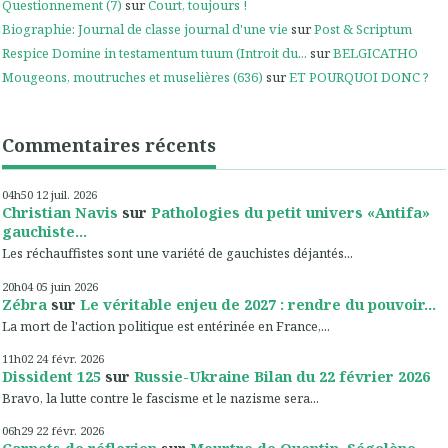
Questionnement (7)
sur
Court, toujours !
Biographie: Journal de classe journal d'une vie
sur
Post & Scriptum
Respice Domine in testamentum tuum (Introit du...
sur
BELGICATHO
Mougeons, moutruches et muselières (636)
sur
ET POURQUOI DONC ?
Commentaires récents
04h50
12
juil. 2026
Christian Navis
sur
Pathologies du petit univers «Antifa»
gauchiste...
Les réchauffistes sont une variété de gauchistes déjantés...
20h04
05
juin 2026
Zébra
sur
Le véritable enjeu de 2027 : rendre du pouvoir...
La mort de l'action politique est entérinée en France,...
11h02
24
févr. 2026
Dissident 125
sur
Russie-Ukraine Bilan du 22 février 2026
Bravo, la lutte contre le fascisme et le nazisme sera...
06h29
22
févr. 2026