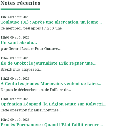
Notes récentes
13h34
09
août 2026
Toulouse (31) : Après une altercation, un jeune...
Ce mercredi, peu après 17 h 30, une...
12h03
09
août 2026
Un saint absolu…
p ar Gérard Leclerc Pour Gustave...
11h45
09
août 2026
Ile de Groix : le journaliste Erik Tegnér une...
Breizh info cliquez ici...
11h21
09
août 2026
A Ceuta les jeunes Marocains veulent se faire...
Depuis le déclenchement de l’affaire de...
11h00
09
août 2026
Opération Léopard, la Légion saute sur Kolwezi...
Cette opération fut aussi nommée...
10h42
09
août 2026
Procès Pormanove : Quand l’Etat faillit encore...