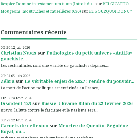
Respice Domine in testamentum tuum (Introit du...
sur
BELGICATHO
Mougeons, moutruches et muselières (636)
sur
ET POURQUOI DONC ?
Commentaires récents
04h50
12
juil. 2026
Christian Navis
sur
Pathologies du petit univers «Antifa»
gauchiste...
Les réchauffistes sont une variété de gauchistes déjantés...
20h04
05
juin 2026
Zébra
sur
Le véritable enjeu de 2027 : rendre du pouvoir...
La mort de l'action politique est entérinée en France,...
11h02
24
févr. 2026
Dissident 125
sur
Russie-Ukraine Bilan du 22 février 2026
Bravo, la lutte contre le fascisme et le nazisme sera...
06h29
22
févr. 2026
Carnets de réflexion
sur
Meurtre de Quentin. Ségolène
Royal, ou...