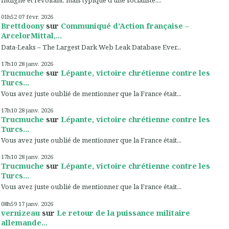
Indigne et révoltant, mais typique d'une socialiste....
01h52
07
févr. 2026
Brettdoony
sur
Communiqué d’Action française –
ArcelorMittal,...
Data-Leaks – The Largest Dark Web Leak Database Ever...
17h10
28
janv. 2026
Trucmuche
sur
Lépante, victoire chrétienne contre les
Turcs...
Vous avez juste oublié de mentionner que la France était...
17h10
28
janv. 2026
Trucmuche
sur
Lépante, victoire chrétienne contre les
Turcs...
Vous avez juste oublié de mentionner que la France était...
17h10
28
janv. 2026
Trucmuche
sur
Lépante, victoire chrétienne contre les
Turcs...
Vous avez juste oublié de mentionner que la France était...
08h59
17
janv. 2026
vernizeau
sur
Le retour de la puissance militaire
allemande...