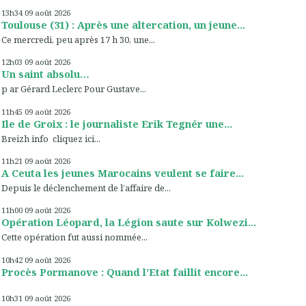
13h34
09
août 2026
Toulouse (31) : Après une altercation, un jeune...
Ce mercredi, peu après 17 h 30, une...
12h03
09
août 2026
Un saint absolu…
p ar Gérard Leclerc Pour Gustave...
11h45
09
août 2026
Ile de Groix : le journaliste Erik Tegnér une...
Breizh info cliquez ici...
11h21
09
août 2026
A Ceuta les jeunes Marocains veulent se faire...
Depuis le déclenchement de l’affaire de...
11h00
09
août 2026
Opération Léopard, la Légion saute sur Kolwezi...
Cette opération fut aussi nommée...
10h42
09
août 2026
Procès Pormanove : Quand l’Etat faillit encore...
10h31
09
août 2026