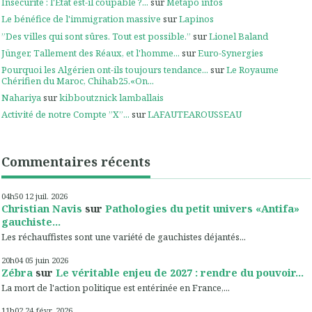
Insécurité : l'Etat est-il coupable ?...
sur
Métapo infos
Le bénéfice de l'immigration massive
sur
Lapinos
”Des villes qui sont sûres. Tout est possible.”
sur
Lionel Baland
Jünger, Tallement des Réaux, et l'homme...
sur
Euro-Synergies
Pourquoi les Algérien ont-ils toujours tendance...
sur
Le Royaume
Chérifien du Maroc, Chihab25.«On...
Nahariya
sur
kibboutznick lamballais
Activité de notre Compte ”X”...
sur
LAFAUTEAROUSSEAU
Commentaires récents
04h50
12
juil. 2026
Christian Navis
sur
Pathologies du petit univers «Antifa»
gauchiste...
Les réchauffistes sont une variété de gauchistes déjantés...
20h04
05
juin 2026
Zébra
sur
Le véritable enjeu de 2027 : rendre du pouvoir...
La mort de l'action politique est entérinée en France,...
11h02
24
févr. 2026