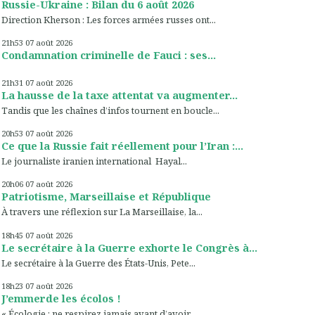
Russie-Ukraine : Bilan du 6 août 2026
Direction Kherson : Les forces armées russes ont...
21h53
07
août 2026
Condamnation criminelle de Fauci : ses...
21h31
07
août 2026
La hausse de la taxe attentat va augmenter...
Tandis que les chaînes d’infos tournent en boucle...
20h53
07
août 2026
Ce que la Russie fait réellement pour l’Iran :...
Le journaliste iranien international Hayal...
20h06
07
août 2026
Patriotisme, Marseillaise et République
À travers une réflexion sur La Marseillaise, la...
18h45
07
août 2026
Le secrétaire à la Guerre exhorte le Congrès à...
Le secrétaire à la Guerre des États-Unis, Pete...
18h23
07
août 2026
J’emmerde les écolos !
« Écologie : ne respirez jamais avant d’avoir...