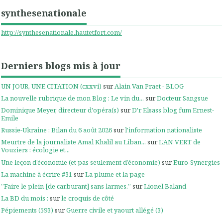
synthesenationale
http://synthesenationale.hautetfort.com/
Derniers blogs mis à jour
UN JOUR, UNE CITATION (cxxvi)
sur
Alain Van Praet - BLOG
La nouvelle rubrique de mon Blog : Le vin du...
sur
Docteur Sangsue
Dominique Meyer, directeur d'opéra(s)
sur
D'r Elsass blog fum Ernest-
Emile
Russie-Ukraine : Bilan du 6 août 2026
sur
l'information nationaliste
Meurtre de la journaliste Amal Khalil au Liban...
sur
L'AN VERT de
Vouziers : écologie et...
Une leçon d’économie (et pas seulement d’économie)
sur
Euro-Synergies
La machine à écrire #31
sur
La plume et la page
”Faire le plein [de carburant] sans larmes.”
sur
Lionel Baland
La BD du mois :
sur
le croquis de côté
Pépiements (593)
sur
Guerre civile et yaourt allégé (3)