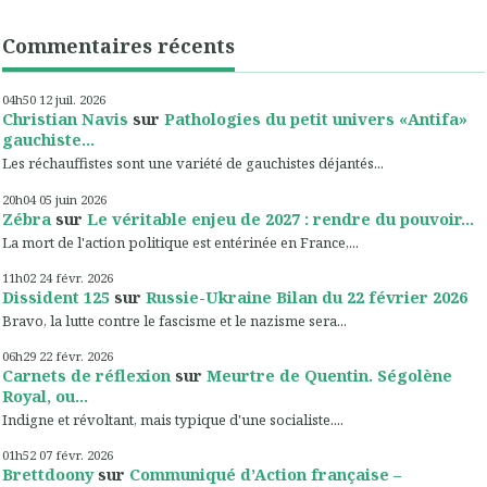
Commentaires récents
04h50
12
juil. 2026
Christian Navis
sur
Pathologies du petit univers «Antifa»
gauchiste...
Les réchauffistes sont une variété de gauchistes déjantés...
20h04
05
juin 2026
Zébra
sur
Le véritable enjeu de 2027 : rendre du pouvoir...
La mort de l'action politique est entérinée en France,...
11h02
24
févr. 2026
Dissident 125
sur
Russie-Ukraine Bilan du 22 février 2026
Bravo, la lutte contre le fascisme et le nazisme sera...
06h29
22
févr. 2026
Carnets de réflexion
sur
Meurtre de Quentin. Ségolène
Royal, ou...
Indigne et révoltant, mais typique d'une socialiste....
01h52
07
févr. 2026
Brettdoony
sur
Communiqué d’Action française –