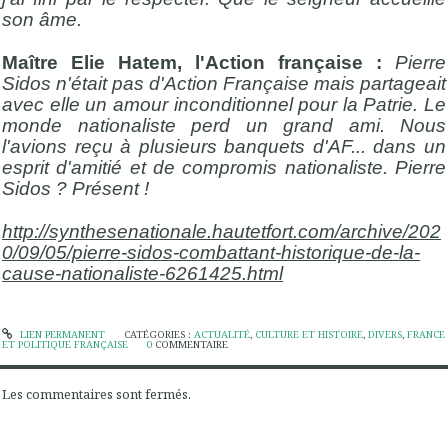
son âme.
Maître Elie Hatem, l'Action française :
Pierre
Sidos n'était pas d'Action Française mais partageait
avec elle un amour inconditionnel pour la Patrie. Le
monde nationaliste perd un grand ami. Nous
l'avions reçu à plusieurs banquets d'AF... dans un
esprit d'amitié et de compromis nationaliste. Pierre
Sidos ? Présent !
http://synthesenationale.hautetfort.com/archive/202
0/09/05/pierre-sidos-combattant-historique-de-la-
cause-nationaliste-6261425.html
LIEN PERMANENT
CATÉGORIES :
ACTUALITÉ
,
CULTURE ET HISTOIRE
,
DIVERS
,
FRANCE
ET POLITIQUE FRANÇAISE
0
COMMENTAIRE
Les commentaires sont fermés.