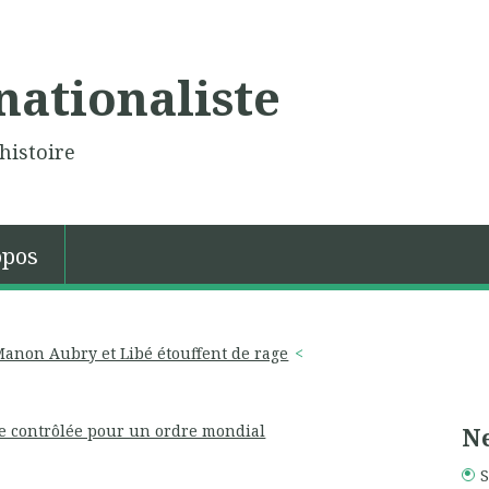
nationaliste
histoire
opos
 Manon Aubry et Libé étouffent de rage
ade contrôlée pour un ordre mondial
Ne
S