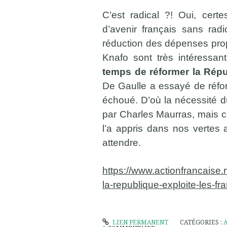
C’est radical ?! Oui, cert
d’avenir français sans radi
réduction des dépenses pro
Knafo sont très intéressan
temps de réformer la Répub
De Gaulle a essayé de réfo
échoué. D’où la nécessité 
par Charles Maurras, mais 
l’a appris dans nos vertes a
attendre.
https://www.actionfrancaise.
la-republique-exploite-les-fra
LIEN PERMANENT
CATÉGORIES :