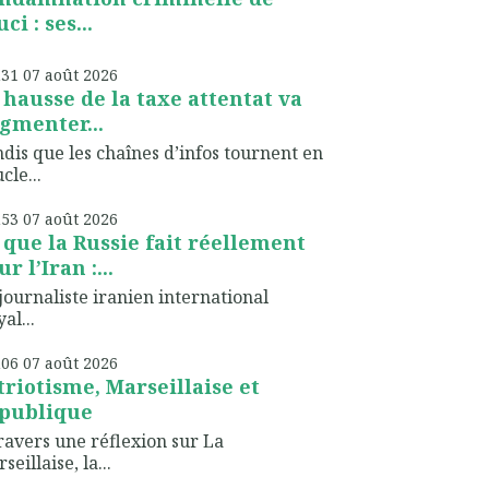
ci : ses...
h31
07
août 2026
 hausse de la taxe attentat va
gmenter...
dis que les chaînes d’infos tournent en
cle...
h53
07
août 2026
 que la Russie fait réellement
r l’Iran :...
journaliste iranien international
al...
h06
07
août 2026
triotisme, Marseillaise et
publique
ravers une réflexion sur La
seillaise, la...