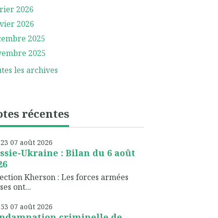
rier 2026
vier 2026
cembre 2025
vembre 2025
tes les archives
tes récentes
h23
07
août 2026
ssie-Ukraine : Bilan du 6 août
26
ection Kherson : Les forces armées
ses ont...
h53
07
août 2026
ndamnation criminelle de