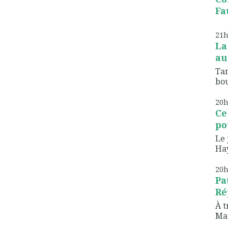
Fau
21
La
au
Tan
bou
20
Ce
pou
Le 
Hay
20
Pa
Ré
À t
Mar