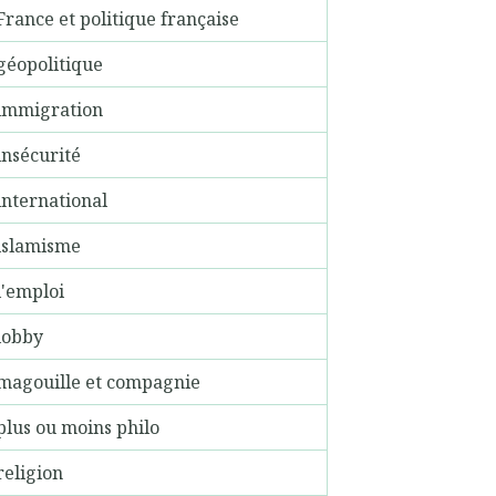
France et politique française
géopolitique
immigration
insécurité
international
islamisme
l'emploi
lobby
magouille et compagnie
plus ou moins philo
religion