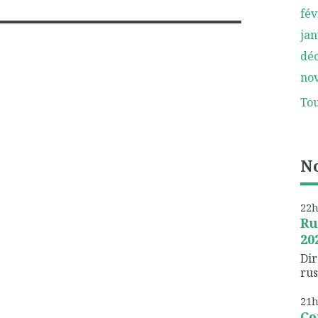
fév
jan
dé
no
Tou
No
22
Ru
20
Dir
rus
21
Co