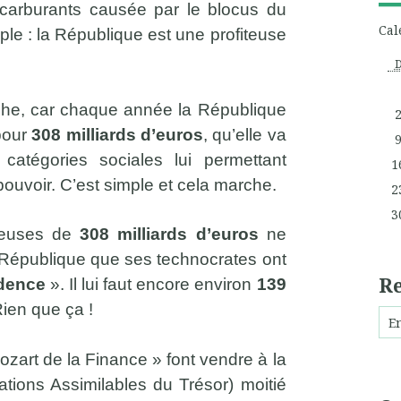
 carburants causée par le blocus du
Cal
ple : la République est une profiteuse
riche, car chaque année la République
 pour
308 milliards d’euros
, qu’elle va
 catégories sociales lui permettant
1
pouvoir. C’est simple et cela marche.
2
3
uleuses de
308 milliards
d’euros
ne
République que ses technocrates ont
R
idence
». Il lui faut encore environ
139
ien que ça !
ozart de la Finance » font vendre à la
ations Assimilables du Trésor) moitié