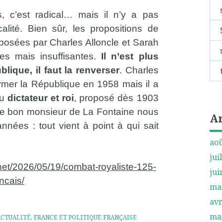
es, c’est radical… mais il n’y a pas
calité. Bien sûr, les propositions de
posées par Charles Alloncle et Sarah
tes mais insuffisantes.
Il n’est plus
lique, il faut la renverser
. Charles
rmer la République en 1958 mais il a
du
dictateur et roi
, proposé dès 1903
ce bon monsieur de La Fontaine nous
A
nnées : tout vient à point à qui sait
aoû
jui
net/2026/05/19/combat-royaliste-125-
jui
ncais/
ma
avr
ma
ACTUALITÉ
,
FRANCE ET POLITIQUE FRANÇAISE