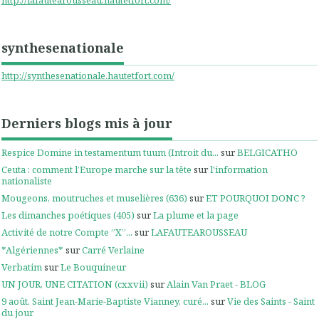
synthesenationale
http://synthesenationale.hautetfort.com/
Derniers blogs mis à jour
Respice Domine in testamentum tuum (Introit du...
sur
BELGICATHO
Ceuta : comment l’Europe marche sur la tête
sur
l'information
nationaliste
Mougeons, moutruches et muselières (636)
sur
ET POURQUOI DONC ?
Les dimanches poétiques (405)
sur
La plume et la page
Activité de notre Compte ”X”...
sur
LAFAUTEAROUSSEAU
*Algériennes*
sur
Carré Verlaine
Verbatim
sur
Le Bouquineur
UN JOUR, UNE CITATION (cxxvii)
sur
Alain Van Praet - BLOG
9 août. Saint Jean-Marie-Baptiste Vianney, curé...
sur
Vie des Saints - Saint
du jour