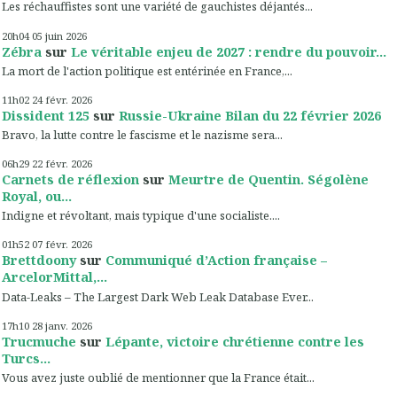
Les réchauffistes sont une variété de gauchistes déjantés...
20h04
05
juin 2026
Zébra
sur
Le véritable enjeu de 2027 : rendre du pouvoir...
La mort de l'action politique est entérinée en France,...
11h02
24
févr. 2026
Dissident 125
sur
Russie-Ukraine Bilan du 22 février 2026
Bravo, la lutte contre le fascisme et le nazisme sera...
06h29
22
févr. 2026
Carnets de réflexion
sur
Meurtre de Quentin. Ségolène
Royal, ou...
Indigne et révoltant, mais typique d'une socialiste....
01h52
07
févr. 2026
Brettdoony
sur
Communiqué d’Action française –
ArcelorMittal,...
Data-Leaks – The Largest Dark Web Leak Database Ever...
17h10
28
janv. 2026
Trucmuche
sur
Lépante, victoire chrétienne contre les
Turcs...
Vous avez juste oublié de mentionner que la France était...