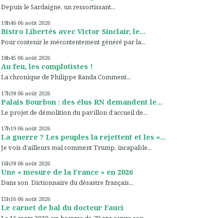
Depuis le Sardaigne, un ressortissant...
19h46
06
août 2026
Bistro Libertés avec Victor Sinclair, le...
Pour contenir le mécontentement généré par la...
18h45
06
août 2026
Au feu, les complotistes !
La chronique de Philippe Randa Comment...
17h38
06
août 2026
Palais Bourbon : des élus RN demandent le...
Le projet de démolition du pavillon d’accueil de...
17h19
06
août 2026
La guerre ? Les peuples la rejettent et les «...
Je vois d’ailleurs mal comment Trump, incapable...
16h38
06
août 2026
Une « mesure de la France » en 2026
Dans son Dictionnaire du désastre français...
15h16
06
août 2026
Le carnet de bal du docteur Fauci
Le 15 mars 2020, un homme de 79 ans ouvre son...