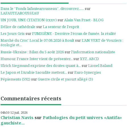
Dans le ”Fonds lafautearousseau”, découvrez......
sur
LAFAUTEAROUSSEAU
UN JOUR, UNE CITATION (cxxv)
sur
Alain Van Praet - BLOG
Délice de cathédrale
sur
La senteur de l'esprit
Les Jours Gris
sur
FUMIGÈNE - Derrière l'écran de fumée, la réalité
Marché du Croc' Local le 07.08.2026 à Boult
sur
L'AN VERT de Vouziers :
écologie et...
Russie-Ukraine : Bilan du 5 août 2026
sur
l'information nationaliste
Humour. France Inter vient de présenter...
sur
XYZ, ABCD
Ulrich Siegmund exprime des doutes quant à...
sur
Lionel Baland
Le Japon et l’Arabie Saoudite mettent...
sur
Euro-Synergies
Pépiements (592)
sur
Guerre civile et yaourt allégé (3)
Commentaires récents
04h50
12
juil. 2026
Christian Navis
sur
Pathologies du petit univers «Antifa»
gauchiste...