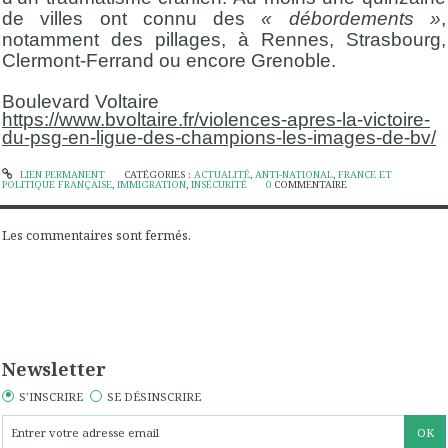
de villes ont connu des
« débordements »
,
notamment des pillages, à Rennes, Strasbourg,
Clermont-Ferrand ou encore Grenoble.
Boulevard Voltaire
https://www.bvoltaire.fr/violences-apres-la-victoire-
du-psg-en-ligue-des-champions-les-images-de-bv/
LIEN PERMANENT
CATÉGORIES :
ACTUALITÉ
,
ANTI-NATIONAL
,
FRANCE ET
POLITIQUE FRANÇAISE
,
IMMIGRATION
,
INSÉCURITÉ
0
COMMENTAIRE
Les commentaires sont fermés.
Newsletter
S'INSCRIRE
SE DÉSINSCRIRE