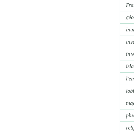
Fra
géo
imm
ins
int
isl
l'e
lob
mag
plu
rel