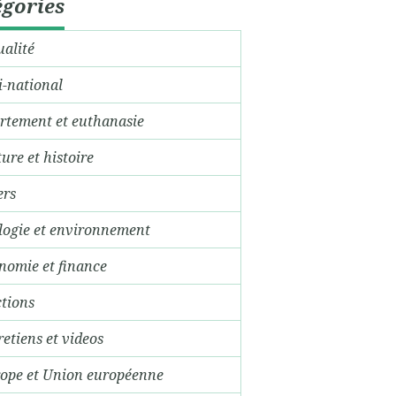
gories
ualité
i-national
rtement et euthanasie
ture et histoire
ers
logie et environnement
nomie et finance
ctions
retiens et videos
ope et Union européenne