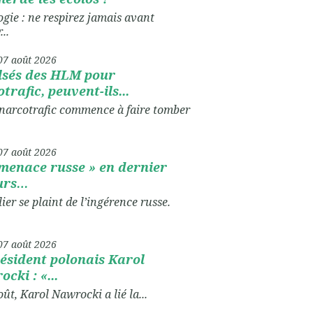
ogie : ne respirez jamais avant
...
07
août 2026
lsés des HLM pour
trafic, peuvent-ils...
 narcotrafic commence à faire tomber
07
août 2026
menace russe » en dernier
urs…
ier se plaint de l’ingérence russe.
07
août 2026
ésident polonais Karol
cki : «...
oût, Karol Nawrocki a lié la...