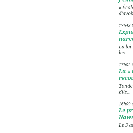
« Écol
d’avoir
17h43
Expu
narco
La loi
les...
17h02
La « 
reco
Tondel
Elle...
16h09
Le pr
Nawro
Le 3 a