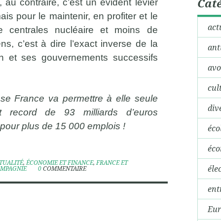
Caté
au contraire, c’est un évident levier
is pour le maintenir, en profiter et le
act
de centrales nucléaire et moins de
, c’est à dire l’exact inverse de la
ant
n et ses gouvernements successifs
avo
cul
se France va permettre à elle seule
div
nt record de 93 milliards d’euros
pour plus de 15 000 emplois !
éco
éco
TUALITÉ
,
ÉCONOMIE ET FINANCE
,
FRANCE ET
éle
OMPAGNIE
0
COMMENTAIRE
ent
Eur