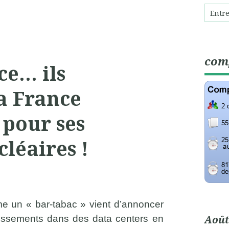
com
ce… ils
la France
pour ses
cléaires !
me un « bar-tabac » vient d’annoncer
Août
stissements dans des data centers en