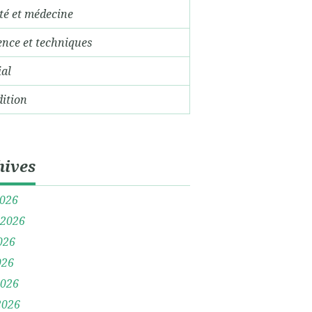
té et médecine
ence et techniques
ial
dition
hives
2026
t 2026
026
026
2026
2026