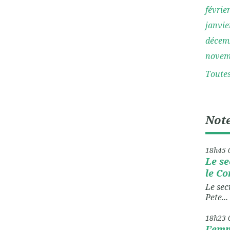
févrie
janvie
décem
novem
Toutes
Note
18h45
Le se
le Co
Le sec
Pete...
18h23
J’emm