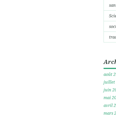
san
Sci
soc
tra
Arc
août 
juille
juin 2
mai 2
avril 
mars 