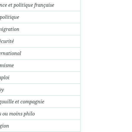
nce et politique française
politique
igration
écurité
ernational
amisme
mploi
by
ouille et compagnie
s ou moins philo
igion