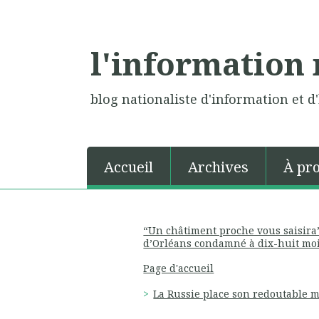
l'information 
blog nationaliste d'information et d'
Accueil
Archives
À pr
“Un châtiment proche vous saisira” 
d’Orléans condamné à dix-huit moi
Page d'accueil
La Russie place son redoutable m