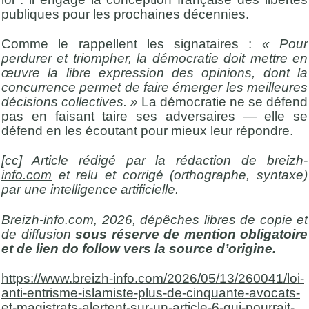
publiques pour les prochaines décennies.
Comme le rappellent les signataires :
« Pour
perdurer et triompher, la démocratie doit mettre en
œuvre la libre expression des opinions, dont la
concurrence permet de faire émerger les meilleures
décisions collectives. »
La démocratie ne se défend
pas en faisant taire ses adversaires — elle se
défend en les écoutant pour mieux leur répondre.
[cc] Article rédigé par la rédaction de
breizh-
info.com
et relu et corrigé (orthographe, syntaxe)
par une intelligence artificielle.
Breizh-info.com, 2026, dépêches libres de copie et
de diffusion
sous réserve de mention obligatoire
et de lien do follow vers la source d’origine.
https://www.breizh-info.com/2026/05/13/260041/loi-
anti-entrisme-islamiste-plus-de-cinquante-avocats-
et-magistrats-alertent-sur-un-article-6-qui-pourrait-