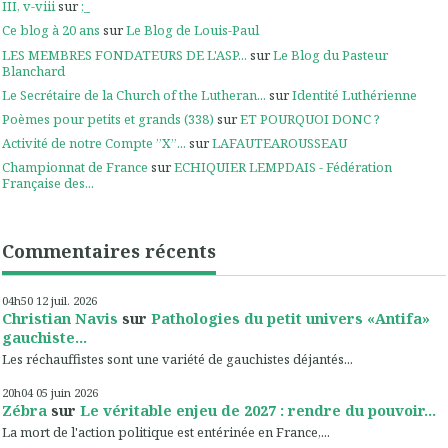
III, v-viii
sur
;_
Ce blog à 20 ans
sur
Le Blog de Louis-Paul
LES MEMBRES FONDATEURS DE L'ASP...
sur
Le Blog du Pasteur
Blanchard
Le Secrétaire de la Church of the Lutheran...
sur
Identité Luthérienne
Poèmes pour petits et grands (338)
sur
ET POURQUOI DONC ?
Activité de notre Compte ”X”...
sur
LAFAUTEAROUSSEAU
Championnat de France
sur
ECHIQUIER LEMPDAIS - Fédération
Française des...
Commentaires récents
04h50
12
juil. 2026
Christian Navis
sur
Pathologies du petit univers «Antifa»
gauchiste...
Les réchauffistes sont une variété de gauchistes déjantés...
20h04
05
juin 2026
Zébra
sur
Le véritable enjeu de 2027 : rendre du pouvoir...
La mort de l'action politique est entérinée en France,...