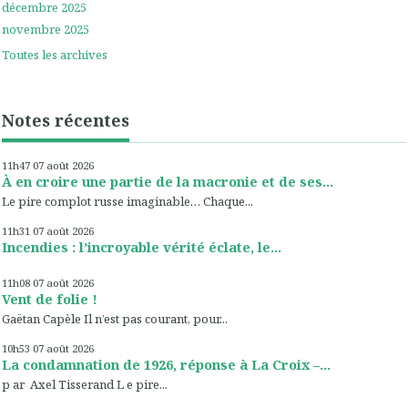
décembre 2025
novembre 2025
Toutes les archives
Notes récentes
11h47
07
août 2026
À en croire une partie de la macronie et de ses...
Le pire complot russe imaginable… Chaque...
11h31
07
août 2026
Incendies : l’incroyable vérité éclate, le...
11h08
07
août 2026
Vent de folie !
Gaëtan Capèle Il n’est pas courant, pour...
10h53
07
août 2026
La condamnation de 1926, réponse à La Croix –...
p ar Axel Tisserand L e pire...