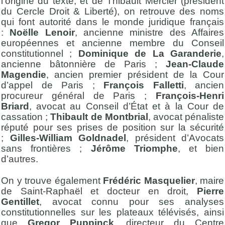
l’origine du texte, et de Thibault Mercier (président
du Cercle Droit & Liberté), on retrouve des noms
qui font autorité dans le monde juridique français
:
Noëlle Lenoir
, ancienne ministre des Affaires
européennes et ancienne membre du Conseil
constitutionnel ;
Dominique de La Garanderie
,
ancienne bâtonnière de Paris ;
Jean-Claude
Magendie
, ancien premier président de la Cour
d’appel de Paris ;
François Falletti
, ancien
procureur général de Paris ;
François-Henri
Briard
, avocat au Conseil d’État et à la Cour de
cassation ;
Thibault de Montbrial
, avocat pénaliste
réputé pour ses prises de position sur la sécurité
;
Gilles-William Goldnadel
, président d’Avocats
sans frontières ;
Jérôme Triomphe
, et bien
d’autres.
On y trouve également
Frédéric Masquelier
, maire
de Saint-Raphaël et docteur en droit,
Pierre
Gentillet
, avocat connu pour ses analyses
constitutionnelles sur les plateaux télévisés, ainsi
que
Gregor Puppinck
, directeur du Centre