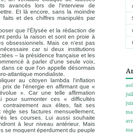
ts avancés lors de l'interview de
lettre. Et là encore, sans la moindre
s faits et des chiffres manipulés par
oser que l'Élysée et la rédaction de
t perdu la raison et sont en proie à
es obsessionnels. Mais ce n'est pas
écessaire car si deux institutions
ctées – la présidence française et les
ommencé à parler d'une seule voix,
t dans ce que l'on appelle désormais
A
o-atlantique mondialiste.
pliquer au citoyen lambda l'inflation
aoû
 prix de l'énergie en affirmant que «
évolue ». Car une telle affirmation
jui
ai pour surmonter ces « difficultés
jui
contrairement aux élites, fait ses
 règle ses factures mensuellement,
ma
après les courses. Lui aussi souhaite
avr
ndront à leur niveau antérieur. Mais
ma
tes se moquent éperdument du peuple