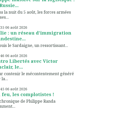
Russie...
s la nuit du 5 août, les forces armées
ses...
h35
06
août 2026
alie : un réseau d’immigration
andestine...
uis le Sardaigne, un ressortissant...
h46
06
août 2026
stro Libertés avec Victor
clair, le...
ur contenir le mécontentement généré
 la...
h45
06
août 2026
 feu, les complotistes !
chronique de Philippe Randa
mment...