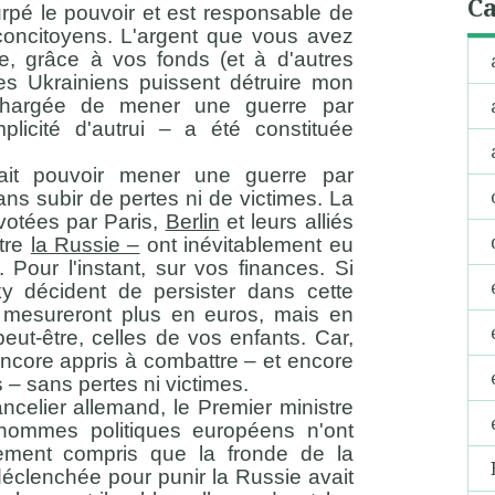
Ca
surpé le pouvoir et est responsable de
 concitoyens. L'argent que vous avez
e, grâce à vos fonds (et à d'autres
es Ukrainiens puissent détruire mon
chargée de mener une guerre par
licité d'autrui – a été constituée
ait pouvoir mener une guerre par
ans subir de pertes ni de victimes. La
s votées par Paris,
Berlin
et leurs alliés
ntre
la Russie –
ont inévitablement eu
 Pour l'instant, sur vos finances. Si
y décident de persister dans cette
 mesureront plus en euros, mais en
eut-être, celles de vos enfants. Car,
core appris à combattre – et encore
– sans pertes ni victimes.
ancelier allemand, le Premier ministre
 hommes politiques européens n'ont
ement compris que la fronde de la
 déclenchée pour punir la Russie avait