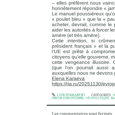
– elles préfèrent nous vainc
honnêtement répondre « jam
Le manuel poussiéreux qu'on
« poulet bleu » que la « p
acheter, devrait, comme le 
aider les autorités à forcer 
amère (et très amère).
Cette intention, si crûme
président français » et la p
l’UE est prête à compromet
citoyens qu’elle gouverne, ma
cette vengeance illusoire. 
(que l’on pourrait aussi 
auxquelles nous ne devons p
Elena Karaeva
https://ria.ru/20251130/evr
LIEN PERMANENT
CATÉGORIES :
UNION EUROPÉENNE
,
GÉOPOLITIQUE
,
MA
Les commentaires sont fermés.