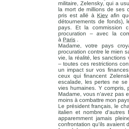
militaire, Zelensky, qui a u
la mort de millions de ses
pris est allé à
Kiev
afin qu
détournements de fonds), l
pays. Et la commission 
procuration – avec la comp
à
Paris
.
Madame, votre pays croy
procuration contre le mien s
vie, la réalité, les sanction
– toutes ces restrictions co
un impact sur vos finances.
ceux qui financent Zelensk
escalade, les pertes ne se
vies humaines. Y compris, p
Madame, vous n'avez pas en
moins à combattre mon pays 
Le président français, le ch
italien et nombre d'autres
apparemment jamais plein
confrontation qu'ils avaient