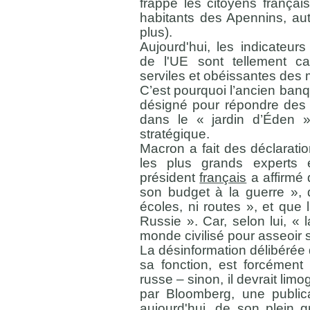
frappé les citoyens françai
habitants des Apennins, aut
plus).
Aujourd'hui, les indicateur
de l'UE sont tellement ca
serviles et obéissantes des 
C’est pourquoi l’ancien banq
désigné pour répondre des 
dans le « jardin d’Éden »,
stratégique.
Macron a fait des déclarati
les plus grands experts e
président
français
a affirmé 
son budget à la guerre », q
écoles, ni routes », et que 
Russie ». Car, selon lui, «
monde civilisé pour asseoir 
La désinformation délibérée 
sa fonction, est forcément
russe – sinon, il devrait limo
par Bloomberg, une publica
aujourd'hui, de son plein 