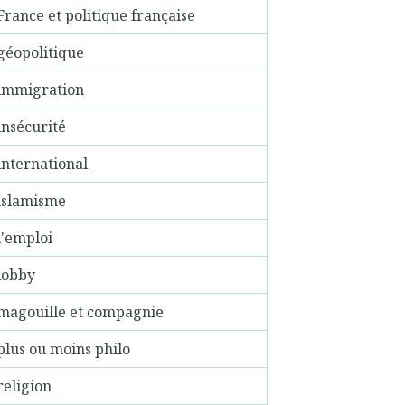
France et politique française
géopolitique
immigration
insécurité
international
islamisme
l'emploi
lobby
magouille et compagnie
plus ou moins philo
religion