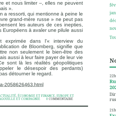
re et nous limiter –, elles ne peuvent
fév
ais ».
jan
 a ressorti, qui mentionne à peine le
auvre grand-mère russe » ne peut pas
dé
pensent les auteurs de ces inepties,
no
les Européens à avaler une pilule aussi
Tou
nt exprimée dans l’« interview du
ublication de Bloomberg, signifie que
tre non seulement le bien-être des
is aussi à leur faire payer de leur vie
No
Ce sont là les réalités géopolitiques
appeler le désespoir des perdants)
as détourner le regard.
22
Ru
opa-2058626463.html
20
Dir
ACTUALITÉ
,
ÉCONOMIE ET FINANCE
,
EUROPE ET
GOUILLE ET COMPAGNIE
0
COMMENTAIRE
rus
21
Fr