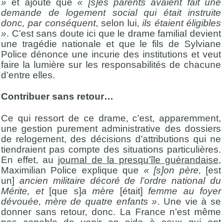
»
et ajoute que
« [s]es parents avaient fait une
demande de logement social qui était instruite
donc, par conséquent
, selon lui,
ils étaient éligibles
»
. C’est sans doute ici que le drame familial devient
une tragédie nationale et que le fils de Sylviane
Police dénonce une incurie des institutions et veut
faire la lumière sur les responsabilités de chacune
d’entre elles.
Contribuer sans retour…
Ce qui ressort de ce drame, c’est, apparemment,
une gestion purement administrative des dossiers
de relogement, des décisions d’attributions qui ne
tiendraient pas compte des situations particulières.
En effet, au
journal de la presqu’île guérandaise
,
Maximilian Police explique que
« [s]on père,
[est
un]
ancien militaire décoré de l’ordre national du
Mérite, et
[que s]
a mère
[était]
femme au foyer
dévouée, mère de quatre enfants »
. Une vie à se
donner sans retour, donc. La France n’est même