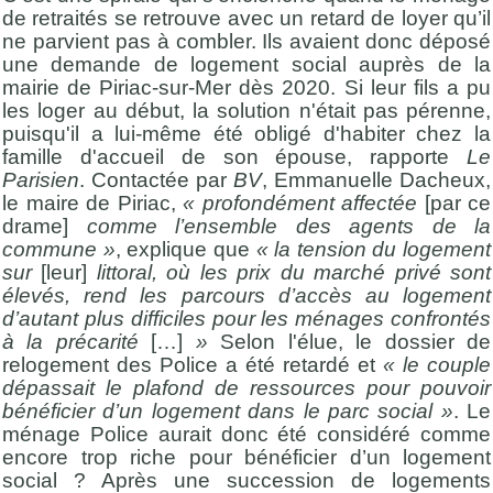
de retraités se retrouve avec un retard de loyer qu’il
ne parvient pas à combler. Ils avaient donc déposé
une demande de logement social auprès de la
mairie de Piriac-sur-Mer dès 2020. Si leur fils a pu
les loger au début, la solution n'était pas pérenne,
puisqu'il a lui-même été obligé d'habiter chez la
famille d'accueil de son épouse, rapporte
Le
Parisien
. Contactée par
BV
, Emmanuelle Dacheux,
le maire de Piriac,
« profondément affectée
[par ce
drame]
comme l’ensemble des agents de la
commune »
, explique que
« la tension du logement
sur
[leur]
littoral, où les prix du marché privé sont
élevés, rend les parcours d’accès au logement
d’autant plus difficiles pour les ménages confrontés
à la précarité
[…]
»
Selon l'élue, le dossier de
relogement des Police a été retardé et
« le couple
dépassait le plafond de ressources pour pouvoir
bénéficier d’un logement dans le parc social »
. Le
ménage Police aurait donc été considéré comme
encore trop riche pour bénéficier d’un logement
social ? Après une succession de logements