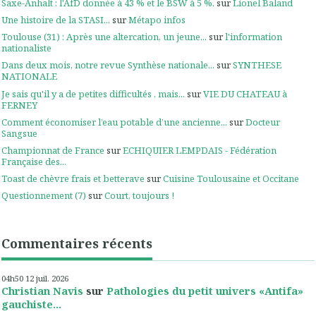
Saxe-Anhalt : l'AfD donnée à 43 % et le BSW à 5 %.
sur
Lionel Baland
Une histoire de la STASI...
sur
Métapo infos
Toulouse (31) : Après une altercation, un jeune...
sur
l'information
nationaliste
Dans deux mois, notre revue Synthèse nationale...
sur
SYNTHESE
NATIONALE
Je sais qu'il y a de petites difficultés , mais...
sur
VIE DU CHATEAU à
FERNEY
Comment économiser l’eau potable d’une ancienne...
sur
Docteur
Sangsue
Championnat de France
sur
ECHIQUIER LEMPDAIS - Fédération
Française des...
Toast de chèvre frais et betterave
sur
Cuisine Toulousaine et Occitane
Questionnement (7)
sur
Court, toujours !
Commentaires récents
04h50
12
juil. 2026
Christian Navis
sur
Pathologies du petit univers «Antifa»
gauchiste...