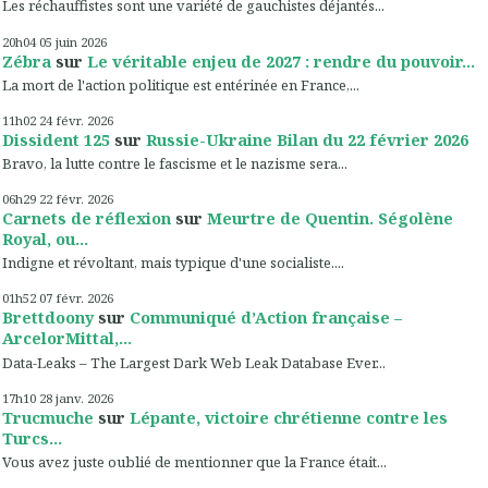
Les réchauffistes sont une variété de gauchistes déjantés...
20h04
05
juin 2026
Zébra
sur
Le véritable enjeu de 2027 : rendre du pouvoir...
La mort de l'action politique est entérinée en France,...
11h02
24
févr. 2026
Dissident 125
sur
Russie-Ukraine Bilan du 22 février 2026
Bravo, la lutte contre le fascisme et le nazisme sera...
06h29
22
févr. 2026
Carnets de réflexion
sur
Meurtre de Quentin. Ségolène
Royal, ou...
Indigne et révoltant, mais typique d'une socialiste....
01h52
07
févr. 2026
Brettdoony
sur
Communiqué d’Action française –
ArcelorMittal,...
Data-Leaks – The Largest Dark Web Leak Database Ever...
17h10
28
janv. 2026
Trucmuche
sur
Lépante, victoire chrétienne contre les
Turcs...
Vous avez juste oublié de mentionner que la France était...