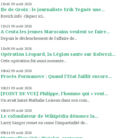
11h45
09
août 2026
Ile de Groix : le journaliste Erik Tegnér une...
Breizh info cliquez ici...
11h21
09
août 2026
A Ceuta les jeunes Marocains veulent se faire...
Depuis le déclenchement de l’affaire de...
11h00
09
août 2026
Opération Léopard, la Légion saute sur Kolwezi...
Cette opération fut aussi nommée...
10h42
09
août 2026
Procès Pormanove : Quand l’Etat faillit encore...
10h31
09
août 2026
[POINT DE VUE] Philippe, l’homme qui « veut...
On avait laissé Nathalie Loiseau dans son coin...
10h10
09
août 2026
Le cofondateur de Wikipédia dénonce la...
Larry Sanger remet en cause l’impartialité de...
09h14
09
août 2026
Montpellier (34) : Pistolet, couteaux,...