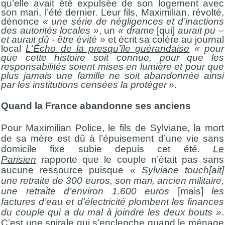
qu’elle avait été expulsée de son logement avec
son mari, l’été dernier. Leur fils, Maximilian, révolté,
dénonce
« une série de négligences et d’inactions
des autorités locales »
, un
« drame
[qui]
aurait pu –
et aurait dû - être évité »
et écrit sa colère au journal
local
L'Écho de la presqu’île guérandaise
« pour
que cette histoire soit connue, pour que les
responsabilités soient mises en lumière et pour que
plus jamais une famille ne soit abandonnée ainsi
par les institutions censées la protéger »
.
Quand la France abandonne ses anciens
Pour Maximilian Police, le fils de Sylviane, la mort
de sa mère est dû à l’épuisement d’une vie sans
domicile fixe subie depuis cet été.
Le
Parisien
rapporte que le couple n’était pas sans
aucune ressource puisque
« Sylviane touch[ait]
une retraite de 300 euros, son mari, ancien militaire,
une retraite d’environ 1.600 euros
[mais]
les
factures d’eau et d’électricité plombent les finances
du couple qui a du mal à joindre les deux bouts »
.
C’est une spirale qui s’enclenche quand le ménage