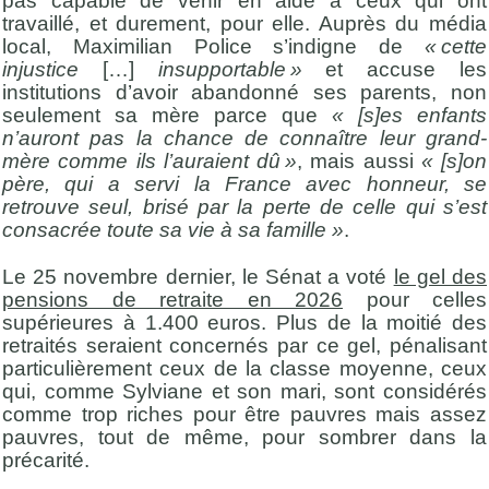
pas capable de venir en aide à ceux qui ont
travaillé, et durement, pour elle. Auprès du média
local, Maximilian Police s’indigne de
« cette
injustice
[…]
insupportable »
et accuse les
institutions d’avoir abandonné ses parents, non
seulement sa mère parce que
« [s]es enfants
n’auront pas la chance de connaître leur grand-
mère comme ils l’auraient dû »
, mais aussi
« [s]on
père, qui a servi la France avec honneur, se
retrouve seul, brisé par la perte de celle qui s’est
consacrée toute sa vie à sa famille »
.
Le 25 novembre dernier, le Sénat a voté
le gel des
pensions de retraite en 2026
pour celles
supérieures à 1.400 euros. Plus de la moitié des
retraités seraient concernés par ce gel, pénalisant
particulièrement ceux de la classe moyenne, ceux
qui, comme Sylviane et son mari, sont considérés
comme trop riches pour être pauvres mais assez
pauvres, tout de même, pour sombrer dans la
précarité.