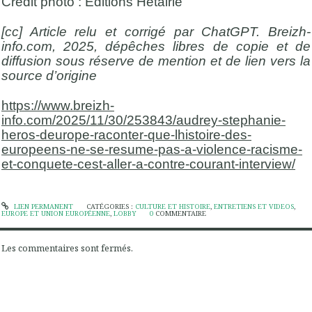
Crédit photo : Éditions Hétairie
[cc] Article relu et corrigé par ChatGPT. Breizh-
info.com, 2025, dépêches libres de copie et de
diffusion sous réserve de mention et de lien vers la
source d’origine
https://www.breizh-
info.com/2025/11/30/253843/audrey-stephanie-
heros-deurope-raconter-que-lhistoire-des-
europeens-ne-se-resume-pas-a-violence-racisme-
et-conquete-cest-aller-a-contre-courant-interview/
LIEN PERMANENT
CATÉGORIES :
CULTURE ET HISTOIRE
,
ENTRETIENS ET VIDEOS
,
EUROPE ET UNION EUROPÉENNE
,
LOBBY
0
COMMENTAIRE
Les commentaires sont fermés.