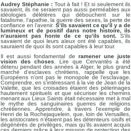
Audrey Stéphanie :
Tout à fait ! Et si seulement ils
savaient, ils ne seraient pas aussi perméables aux
idéologies délétères qui débouchent sur le
fatalisme, l’apathie, la guerre des sexes, la perte de
confiance en l’avenir.
S’ils savaient ce qu’il y a de
lumineux et de positif dans notre histoire, ils
n’auraient pas honte de ce qu’ils sont.
S’ils
savaient de quoi leurs aïeux ont été capables, ils
sauraient de quoi ils sont capables à leur tour.
Il est aussi fondamental de
ramener une juste
vision des choses
. Lire que Cervantès a été
détenu pendant des années à Alger, le plus grand
marché d’esclaves chrétiens, rappelle que les
Européens n’ont pas le monopole de l’esclavage.
Comprendre, en s’intéressant à la vie de Jean de la
Valette, que les croisades étaient des pèlerinages
hautement spirituels et que sécuriser les chemins
menant aux Lieux Saints était nécessaire met à mal
le mythe des sanguinaires guerres de religions
chrétiennes. Apprendre, à travers l’exemple de
Henri de la Rochejaquelein, que, loin de Versailles,
les aristocrates n’étaient pas les détenteurs oisifs et
dégénérés de privilèges, mais qu’ils avaient acquis
ces derniers grâce à leur mission de protection des