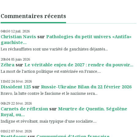
Commentaires récents
04h50
12
juil. 2026
Christian Navis
sur
Pathologies du petit univers «Antifa»
gauchiste...
Les réchauffistes sont une variété de gauchistes déjantés...
20h04
05
juin 2026
Zébra
sur
Le véritable enjeu de 2027 : rendre du pouvoir...
La mort de l'action politique est entérinée en France,...
11h02
24
févr. 2026
Dissident 125
sur
Russie-Ukraine Bilan du 22 février 2026
Bravo, la lutte contre le fascisme et le nazisme sera...
06h29
22
févr. 2026
Carnets de réflexion
sur
Meurtre de Quentin. Ségolène
Royal, ou...
Indigne et révoltant, mais typique d'une socialiste....
01h52
07
févr. 2026
Brettdoony
sur
Communiqué d’Action française –