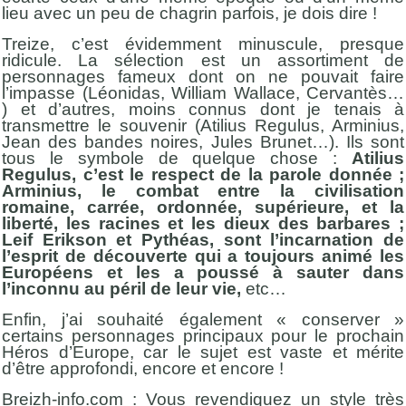
lieu avec un peu de chagrin parfois, je dois dire !
Treize, c’est évidemment minuscule, presque
ridicule. La sélection est un assortiment de
personnages fameux dont on ne pouvait faire
l’impasse (Léonidas, William Wallace, Cervantès…
) et d’autres, moins connus dont je tenais à
transmettre le souvenir (Atilius Regulus, Arminius,
Jean des bandes noires, Jules Brunet…). Ils sont
tous le symbole de quelque chose :
Atilius
Regulus, c’est le respect de la parole donnée ;
Arminius, le combat entre la civilisation
romaine, carrée, ordonnée, supérieure, et la
liberté, les racines et les dieux des barbares ;
Leif Erikson et Pythéas, sont l’incarnation de
l’esprit de découverte qui a toujours animé les
Européens et les a poussé à sauter dans
l’inconnu au péril de leur vie,
etc…
Enfin, j’ai souhaité également « conserver »
certains personnages principaux pour le prochain
Héros d’Europe, car le sujet est vaste et mérite
d’être approfondi, encore et encore !
Breizh-info.com : Vous revendiquez un style très