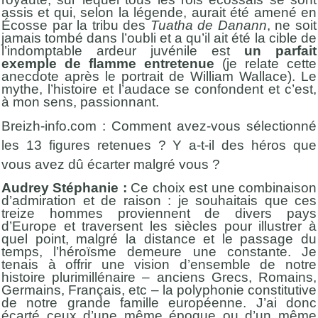
assis et qui, selon la légende, aurait été amené en
Écosse par la tribu des
Tuatha de Danann
, ne soit
jamais tombé dans l’oubli et a qu’il ait été la cible de
l’indomptable ardeur juvénile est
un parfait
exemple de flamme entretenue
(je relate cette
anecdote après le portrait de William Wallace). Le
mythe, l’histoire et l’audace se confondent et c’est,
à mon sens, passionnant.
Breizh-info.com : Comment avez-vous sélectionné
les 13 figures retenues ? Y a-t-il des héros que
vous avez dû écarter malgré vous ?
Audrey Stéphanie :
Ce choix est une combinaison
d’admiration et de raison : je souhaitais que ces
treize hommes proviennent de divers pays
d’Europe et traversent les siècles pour illustrer à
quel point, malgré la distance et le passage du
temps, l’héroïsme demeure une constante. Je
tenais à offrir une vision d’ensemble de notre
histoire plurimillénaire – anciens Grecs, Romains,
Germains, Français, etc – la polyphonie constitutive
de notre grande famille européenne. J’ai donc
écarté ceux d’une même époque ou d’un même