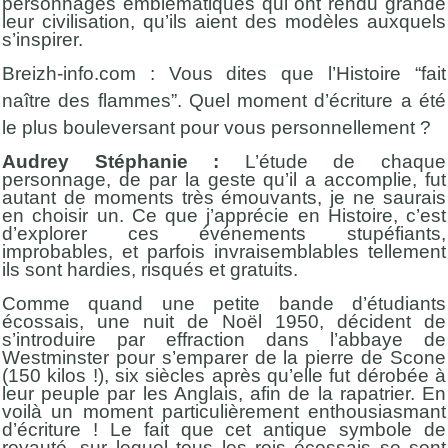
personnages emblématiques qui ont rendu grande
leur civilisation, qu’ils aient des modèles auxquels
s’inspirer.
Breizh-info.com : Vous dites que l’Histoire “fait
naître des flammes”. Quel moment d’écriture a été
le plus bouleversant pour vous personnellement ?
Audrey Stéphanie :
L’étude de chaque
personnage, de par la geste qu’il a accomplie, fut
autant de moments très émouvants, je ne saurais
en choisir un. Ce que j’apprécie en Histoire, c’est
d’explorer ces événements stupéfiants,
improbables, et parfois invraisemblables tellement
ils sont hardies, risqués et gratuits.
Comme quand une petite bande d’étudiants
écossais, une nuit de Noël 1950, décident de
s’introduire par effraction dans l’abbaye de
Westminster pour s’emparer de la pierre de Scone
(150 kilos !), six siècles après qu’elle fut dérobée à
leur peuple par les Anglais, afin de la rapatrier. En
voilà un moment particulièrement enthousiasmant
d’écriture ! Le fait que cet antique symbole de
royauté, sur lequel tous les rois écossais se sont