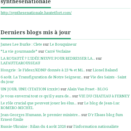
synthesenationale
http://synthesenationale.hautetfort.com/
Derniers blogs mis à jour
James Lee Burke : Clete
sur
Le Bouquineur
*La vie gourmande*
sur
Carré Verlaine
LA ROYAUTÉ ? L'IDÉE NEUVE POUR REDRESSER LA...
sur
LAFAUTEAROUSSEAU
Hongrie : le Fidesz/KDNP donnés à 23 % et Mi...
sur
Lionel Baland
6 août. La Transfiguration de Notre Seigneur...
sur
Vie des Saints - Saint
du jour
UN JOUR, UNE CITATION (cxxiv)
sur
Alain Van Praet - BLOG
Je vous enverrai tout ce qu’il y aura de...
sur
VIE DU CHATEAU à FERNEY
Le rôle crucial que peuvent jouer les élus...
sur
Le blog de Jean-Luc
ROMERO-MICHEL
Jean-Georges Humann, le premier ministre...
sur
D'r Elsass blog fum
Ernest-Emile
Russie-Ukraine : Bilan du 4 août 2026
sur
l'information nationaliste