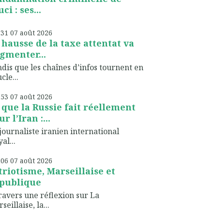
ci : ses...
h31
07
août 2026
 hausse de la taxe attentat va
gmenter...
dis que les chaînes d’infos tournent en
cle...
h53
07
août 2026
 que la Russie fait réellement
r l’Iran :...
journaliste iranien international
al...
h06
07
août 2026
triotisme, Marseillaise et
publique
ravers une réflexion sur La
seillaise, la...