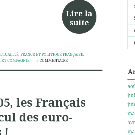
Lire la
suite
ACTUALITÉ
,
FRANCE ET POLITIQUE FRANÇAISE
,
 ET COMPAGNIE
0
COMMENTAIRE
A
aoû
jui
05, les Français
jui
cul des euro-
ma
avr
 !
ma