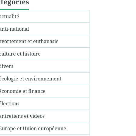
tégories
actualité
anti-national
avortement et euthanasie
culture et histoire
divers
écologie et environnement
économie et finance
élections
entretiens et videos
Europe et Union européenne