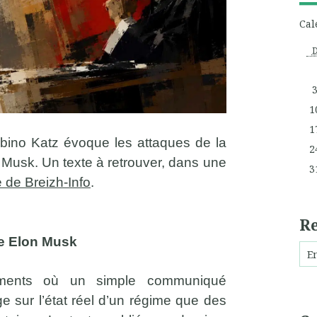
Cal
1
1
bino Katz évoque les attaques de la
2
n Musk. Un texte à retrouver, dans une
3
te de Breizh-Info
.
R
ue Elon Musk
oments où un simple communiqué
ge sur l’état réel d’un régime que des