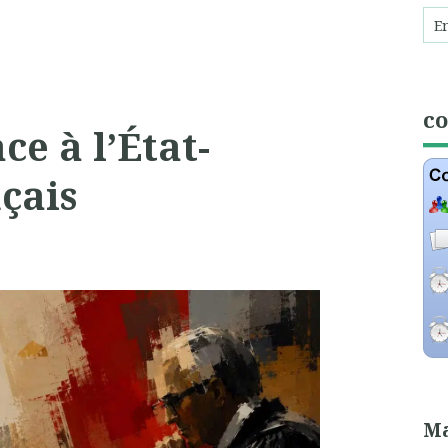
c
ce à l’État-
çais
Ma