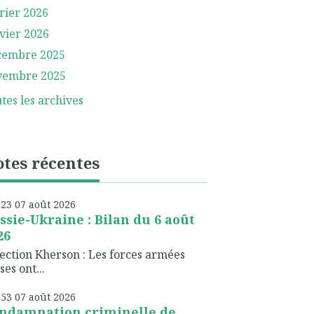
rier 2026
vier 2026
cembre 2025
vembre 2025
tes les archives
tes récentes
h23
07
août 2026
ssie-Ukraine : Bilan du 6 août
26
ection Kherson : Les forces armées
ses ont...
h53
07
août 2026
ndamnation criminelle de