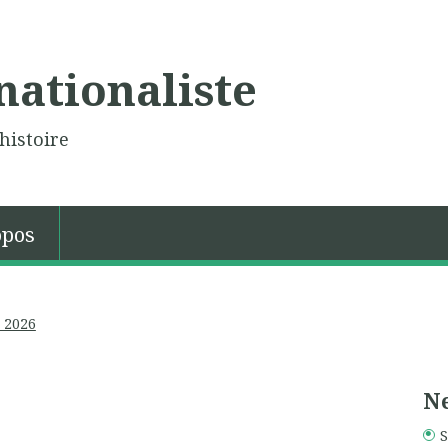
nationaliste
histoire
opos
 2026
Ne
S