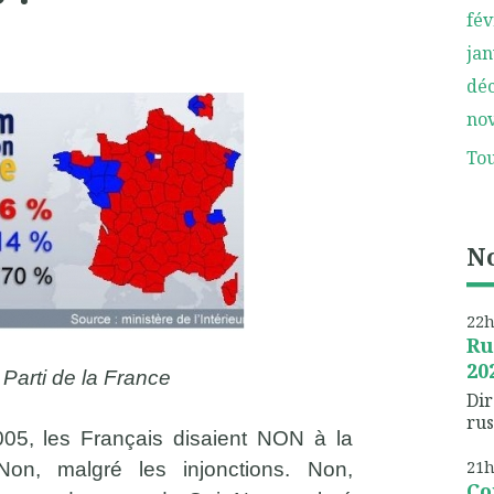
fév
jan
dé
no
Tou
No
22
Ru
20
 Parti de la France
Dir
rus
005, les Français disaient NON à la
21
Non, malgré les injonctions. Non,
Co