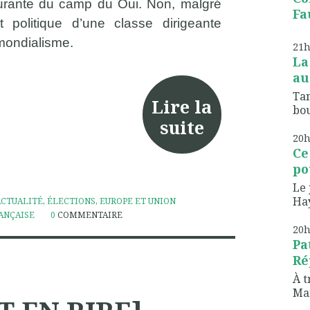
rante du camp du Oui. Non, malgré
Fau
 politique d’une classe dirigeante
omondialisme.
21
La
au
Tan
Lire la
bou
suite
20
Ce
pou
Le 
Hay
ACTUALITÉ
,
ÉLECTIONS
,
EUROPE ET UNION
ANÇAISE
0
COMMENTAIRE
20
Pa
Ré
À t
Mar