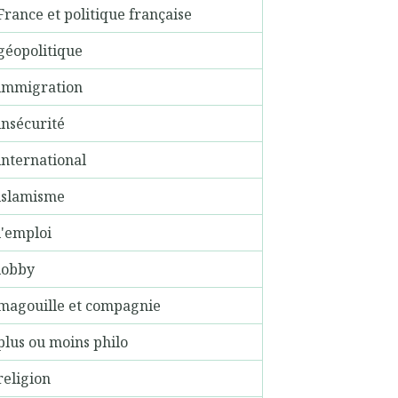
France et politique française
géopolitique
immigration
insécurité
international
islamisme
l'emploi
lobby
magouille et compagnie
plus ou moins philo
religion