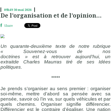
09h49
30
mai 2026
De l’organisation et de l’opinion…
Share
Un
quarant
e-
deux
i
ème
texte de notre
rubrique
«
Souvenez-vous de nos
doctrines
»
est
à
retrouver a
ujourd’hui
,
un
extrait
de
Charles Maurras
tiré de
ses
Idées
politiques
.
*****
Je prends s’organiser au sens premier : organiser
soi-même, mettre d’abord sa pensée avec sa
pensée, savoir où l’in va, sur quels véhicules et par
quels chemins. Organiser signifie différencier.
Différencier est le contraire d’égaliser. Une nation