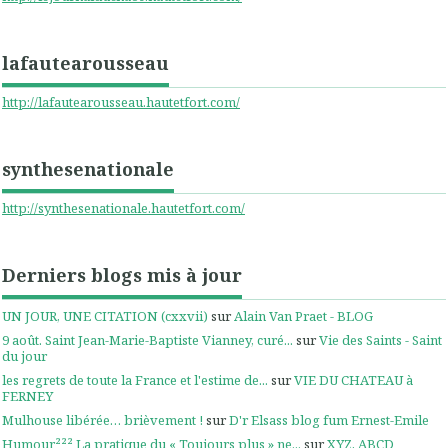
lafautearousseau
http://lafautearousseau.hautetfort.com/
synthesenationale
http://synthesenationale.hautetfort.com/
Derniers blogs mis à jour
UN JOUR, UNE CITATION (cxxvii)
sur
Alain Van Praet - BLOG
9 août. Saint Jean-Marie-Baptiste Vianney, curé...
sur
Vie des Saints - Saint
du jour
les regrets de toute la France et l'estime de...
sur
VIE DU CHATEAU à
FERNEY
Mulhouse libérée… brièvement !
sur
D'r Elsass blog fum Ernest-Emile
Humour²²² La pratique du « Toujours plus » ne...
sur
XYZ, ABCD