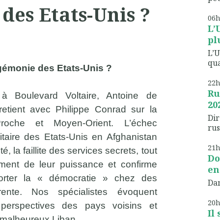
des Etats-Unis ?
06
L’
plu
L’U
qua
hégémonie des Etats-Unis ?
22
Ru
r à Boulevard Voltaire, Antoine de
20
etient avec Philippe Conrad sur la
Dir
Proche et Moyen-Orient. L’échec
rus
litaire des Etats-Unis en Afghanistan
21
é, la faillite des services secrets, tout
Do
ssement de leur puissance et confirme
en
xporter la « démocratie » chez des
Dan
rente. Nos spécialistes évoquent
20
perspectives des pays voisins et
Il
u malheureux Liban.