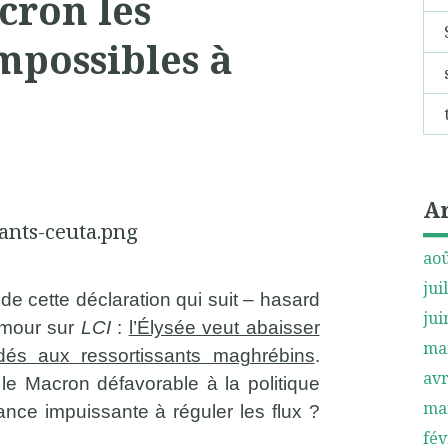
cron les
impossibles à
A
aoû
jui
de cette déclaration qui suit – hasard
jui
emmour sur
LCI
:
l’Élysée veut abaisser
ma
és aux ressortissants maghrébins
.
avr
le Macron défavorable à la politique
ma
ance impuissante à réguler les flux ?
fév