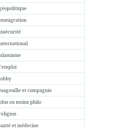
géopolitique
immigration
insécurité
international
islamisme
l'emploi
lobby
magouille et compagnie
plus ou moins philo
religion
santé et médecine