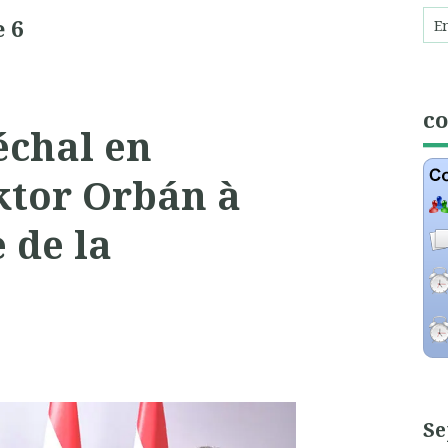
 6
c
chal en
ktor Orbán à
 de la
Se