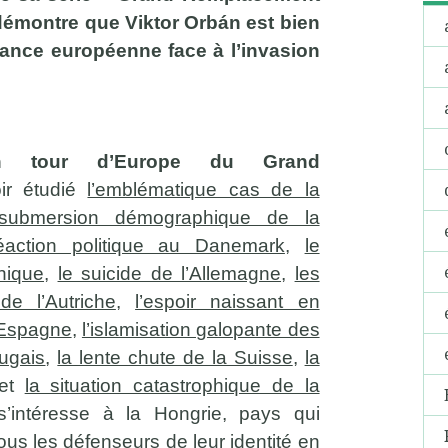
démontre que Viktor Orbán est bien
stance européenne face à l’invasion
on tour d’Europe du Grand
ir étudié
l’emblématique cas de la
e submersion démographique de la
réaction politique au Danemark
,
le
nnique
,
le suicide de l’Allemagne
,
les
de l’Autriche
,
l’espoir naissant en
n Espagne
,
l’islamisation galopante des
tugais
,
la lente chute de la Suisse
,
la
et
la situation catastrophique de la
intéresse à la Hongrie, pays qui
ous les défenseurs de leur identité en