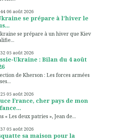
h44
06
août 2026
Ukraine se prépare à l’hiver le
s...
kraine se prépare à un hiver que Kiev
lifie...
h32
05
août 2026
ssie-Ukraine : Bilan du 4 août
26
ection de Kherson : Les forces armées
ses...
h25
05
août 2026
uce France, cher pays de mon
fance…
s « Les deux patries », Jean de...
h37
05
août 2026
 squatte sa maison pour la