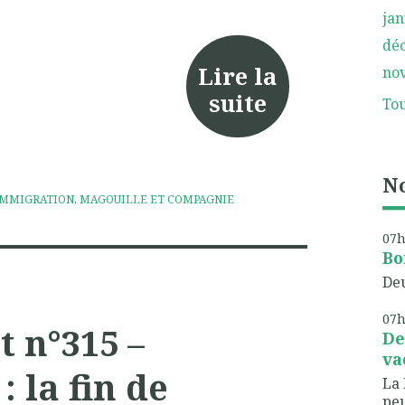
jan
dé
Lire la
no
suite
Tou
No
IMMIGRATION
,
MAGOUILLE ET COMPAGNIE
07
Bo
Deu
07
t n°315 –
De
va
 la fin de
La 
peu