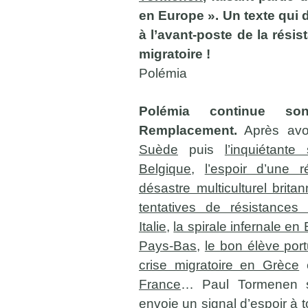
en Europe ». Un texte qui 
à l’avant-poste de la rési
migratoire !
Polémia
Polémia continue s
Remplacement.
Après avo
Suède
puis
l’inquiétant
Belgique
,
l’espoir d’une 
désastre multiculturel brita
tentatives de résistances 
Italie
,
la spirale infernale e
Pays-Bas
,
le bon élève por
crise migratoire en Grèce
France
… Paul Tormenen s’
envoie un signal d’espoir à t