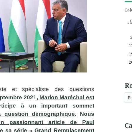
Cal
1
1
2
R
ste et spécialiste des questions
eptembre 2021,
Marion Maréchal est
rticipe à un important sommet
la question démographique
. Nous
un passionnant article de Paul
Ca
e de sa série « Grand Remplacement