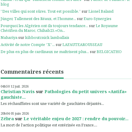
blog
”Des villes qui sont sûres. Tout est possible.”
sur
Lionel Baland
Jünger, Tallement des Réaux, et l'homme...
sur
Euro-Synergies
Pourquoi les Algérien ont-ils toujours tendance...
sur
Le Royaume
Chérifien du Maroc, Chihab25.«On...
Nahariya
sur
kibboutznick lamballais
Activité de notre Compte ”X”...
sur
LAFAUTEAROUSSEAU
De plus en plus de cardinaux ne maîtrisent plus...
sur
BELGICATHO
Commentaires récents
04h50
12
juil. 2026
Christian Navis
sur
Pathologies du petit univers «Antifa»
gauchiste...
Les réchauffistes sont une variété de gauchistes déjantés...
20h04
05
juin 2026
Zébra
sur
Le véritable enjeu de 2027 : rendre du pouvoir...
La mort de l'action politique est entérinée en France,...