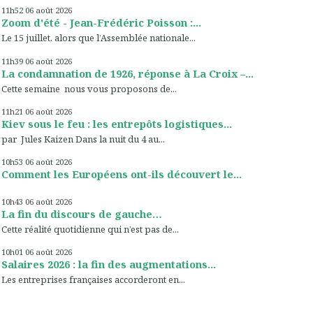
11h52
06
août 2026
Zoom d'été - Jean-Frédéric Poisson :...
Le 15 juillet, alors que l’Assemblée nationale...
11h39
06
août 2026
La condamnation de 1926, réponse à La Croix –...
Cette semaine nous vous proposons de...
11h21
06
août 2026
Kiev sous le feu : les entrepôts logistiques...
par Jules Kaizen Dans la nuit du 4 au...
10h53
06
août 2026
Comment les Européens ont-ils découvert le...
10h43
06
août 2026
La fin du discours de gauche…
Cette réalité quotidienne qui n’est pas de...
10h01
06
août 2026
Salaires 2026 : la fin des augmentations...
Les entreprises françaises accorderont en...