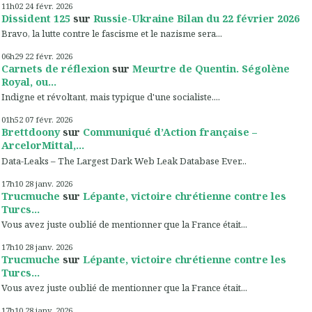
11h02
24
févr. 2026
Dissident 125
sur
Russie-Ukraine Bilan du 22 février 2026
Bravo, la lutte contre le fascisme et le nazisme sera...
06h29
22
févr. 2026
Carnets de réflexion
sur
Meurtre de Quentin. Ségolène
Royal, ou...
Indigne et révoltant, mais typique d'une socialiste....
01h52
07
févr. 2026
Brettdoony
sur
Communiqué d’Action française –
ArcelorMittal,...
Data-Leaks – The Largest Dark Web Leak Database Ever...
17h10
28
janv. 2026
Trucmuche
sur
Lépante, victoire chrétienne contre les
Turcs...
Vous avez juste oublié de mentionner que la France était...
17h10
28
janv. 2026
Trucmuche
sur
Lépante, victoire chrétienne contre les
Turcs...
Vous avez juste oublié de mentionner que la France était...
17h10
28
janv. 2026