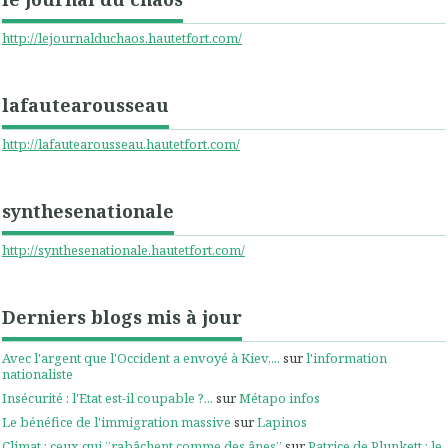
http://lejournalduchaos.hautetfort.com/
lafautearousseau
http://lafautearousseau.hautetfort.com/
synthesenationale
http://synthesenationale.hautetfort.com/
Derniers blogs mis à jour
Avec l'argent que l'Occident a envoyé à Kiev,...
sur
l'information
nationaliste
Insécurité : l'Etat est-il coupable ?...
sur
Métapo infos
Le bénéfice de l'immigration massive
sur
Lapinos
Climat : ceux qui ”rabâchent comme des ânes”
sur
Patrice de Plunkett : le