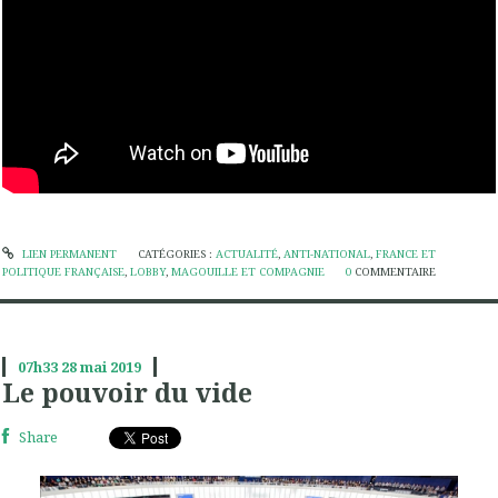
LIEN PERMANENT
CATÉGORIES :
ACTUALITÉ
,
ANTI-NATIONAL
,
FRANCE ET
POLITIQUE FRANÇAISE
,
LOBBY
,
MAGOUILLE ET COMPAGNIE
0
COMMENTAIRE
07h33
28
mai 2019
Le pouvoir du vide
Share