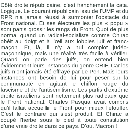
Côté droite républicaine, c’est franchement la cata.
Logique. Le courant républicain issu de l’UMP et du
RPR n’a jamais réussi à surmonter l’obstacle du
Front national. Et ses électeurs les plus « popu »
sont partis grossir les rangs du Front. Quoi de plus
normal quand un radical-socialiste comme Chirac
obéit au doigt et à l’œil aux lobbies juif et franc-
maçon. Et, là, il n’y a nul complot judéo-
maçonnique, mais une réalité très facile à vérifier.
Quand on parle des juifs, on entend bien
évidemment leurs instances du genre CRIF. Car les
juifs n’ont jamais été effrayé par Le Pen. Mais leurs
instances ont besoin de lui pour peser sur la
communauté en agitant le chiffon rouge du
fascisme et de l’antisémitisme. Les partis d’extrême
droite israéliens sont nettement plus radicaux que
le Front national. Charles Pasqua avait compris
qu’il fallait accueillir le Front pour mieux l’étouffer.
C’est le contraire qui s’est produit. Et Chirac a
coupé l’herbe sous le pied à toute constitution
d’une vraie droite dans ce pays. D’où, Macron !