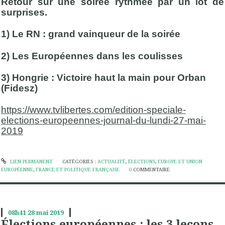
Retour sur une soirée rythmée par un lot de
surprises.
1) Le RN : grand vainqueur de la soirée
2) Les Européennes dans les coulisses
3) Hongrie : Victoire haut la main pour Orban
(Fidesz)
https://www.tvlibertes.com/edition-speciale-
elections-europeennes-journal-du-lundi-27-mai-
2019
LIEN PERMANENT
CATÉGORIES :
ACTUALITÉ
,
ÉLECTIONS
,
EUROPE ET UNION
EUROPÉENNE
,
FRANCE ET POLITIQUE FRANÇAISE
0
COMMENTAIRE
08h41
28
mai 2019
Élections européennes : les 3 leçons