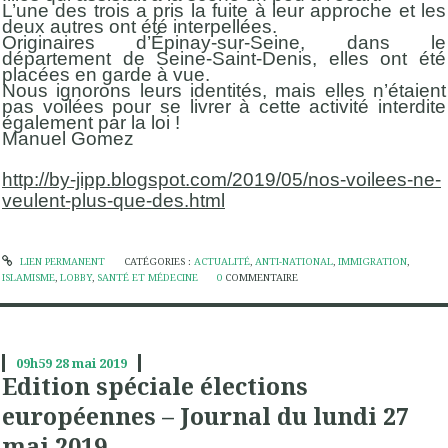
L’une des trois a pris la fuite à leur approche et les
deux autres ont été interpellées.
Originaires d’Épinay-sur-Seine, dans le
département de Seine-Saint-Denis, elles ont été
placées en garde à vue.
Nous ignorons leurs identités, mais elles n’étaient
pas voilées pour se livrer à cette activité interdite
également par la loi !
Manuel Gomez
http://by-jipp.blogspot.com/2019/05/nos-voilees-ne-
veulent-plus-que-des.html
LIEN PERMANENT
CATÉGORIES :
ACTUALITÉ
,
ANTI-NATIONAL
,
IMMIGRATION
,
ISLAMISME
,
LOBBY
,
SANTÉ ET MÉDECINE
0
COMMENTAIRE
09h59
28
mai 2019
Edition spéciale élections
européennes – Journal du lundi 27
mai 2019