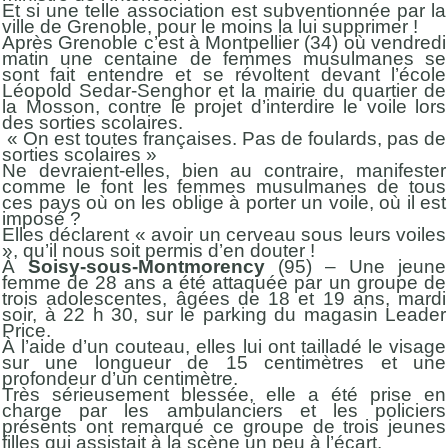
Et si une telle association est subventionnée par la
ville de Grenoble, pour le moins la lui supprimer !
Après Grenoble c’est à Montpellier (34) où vendredi
matin une centaine de femmes musulmanes se
sont fait entendre et se révoltent devant l’école
Léopold Sedar-Senghor et la mairie du quartier de
la Mosson, contre le projet d’interdire le voile lors
des sorties scolaires.
« On est toutes françaises. Pas de foulards, pas de
sorties scolaires »
Ne devraient-elles, bien au contraire, manifester
comme le font les femmes musulmanes de tous
ces pays où on les oblige à porter un voile, où il est
imposé ?
Elles déclarent « avoir un cerveau sous leurs voiles
», qu’il nous soit permis d’en douter !
À
Soisy-sous-Montmorency
(95) – Une jeune
femme de 28 ans a été attaquée par un groupe de
trois adolescentes, âgées de 18 et 19 ans, mardi
soir, à 22 h 30, sur le parking du magasin Leader
Price.
À l’aide d’un couteau, elles lui ont tailladé le visage
sur une longueur de 15 centimètres et une
profondeur d’un centimètre.
Très sérieusement blessée, elle a été prise en
charge par les ambulanciers et les policiers
présents ont remarqué ce groupe de trois jeunes
filles qui assistait à la scène un peu à l’écart.