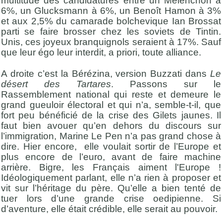
multitude des candidatures entre un Mélenchon à
6%, un Glucksmann à 6%, un Benoît Hamon à 3%
et aux 2,5% du camarade bolchevique Ian Brossat
parti se faire brosser chez les soviets de Tintin.
Unis, ces joyeux branquignols seraient à 17%. Sauf
que leur égo leur interdit, a priori, toute alliance.
A droite c’est la Bérézina, version Buzzati dans
Le
désert des Tartares
. Passons sur le
Rassemblement national qui reste et demeure le
grand gueuloir électoral et qui n’a, semble-t-il, que
fort peu bénéficié de la crise des Gilets jaunes. Il
faut bien avouer qu’en dehors du discours sur
l’immigration, Marine Le Pen n’a pas grand chose à
dire. Hier encore, elle voulait sortir de l’Europe et
plus encore de l’euro, avant de faire machine
arrière. Bigre, les Français aiment l'Europe !
Idéologiquement parlant, elle n’a rien à proposer et
vit sur l’héritage du père. Qu’elle a bien tenté de
tuer lors d’une grande crise oedipienne. Si
d’aventure, elle était crédible, elle serait au pouvoir.