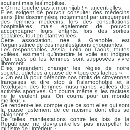
soutient mais les mobilise.
« On ne touche pas à mon hijab ! » lancent-elles.
Elles exigent de pouvoir consulter des médecins
sans être discriminées, notamment par uniquement
des femmes médecins, lors des consultations
hospitalières mais également de pouvoir
accompagner leurs enfants, lors des sorties
scolaires, tout en étant voilées.
Cette association, née à Grenoble, est
l’organisatrice de ces manifestations choquantes.
Les responsables, Assia, Leila ou Taous, toutes
voilées, estiment qu’interdire le voile est indigne
d’un pays où les femmes sont supposées vivre
librement.
Elles entendent changer les règles de notre
société, édictées à cause de « tous ces fachos ».
« On est là pour défendre nos droits de citoyennes
françaises et dire stop à l’islamophobie et à
l’exclusion des femmes musulmanes voilées des
activités sportives. On courra même si les racistes
ne le veulent pas. On courra pour un monde
meilleur. »
Se rendent-elles compte que ce sont elles qui sont
la cause justement de ce racisme dont elles se
plaignent ?
De telles manifestations contre les lois de la
République ne devraient-elles pas interpeller le
ministre de l’Intérieur ?