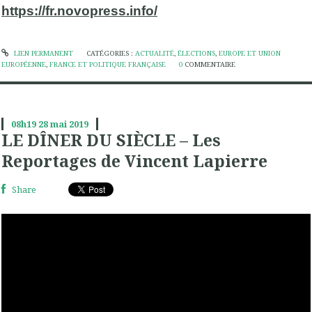
https://fr.novopress.info/
LIEN PERMANENT
CATÉGORIES :
ACTUALITÉ
,
ÉLECTIONS
,
EUROPE ET UNION
EUROPÉENNE
,
FRANCE ET POLITIQUE FRANÇAISE
0
COMMENTAIRE
08h19
28
mai 2019
LE DÎNER DU SIÈCLE – Les
Reportages de Vincent Lapierre
Share