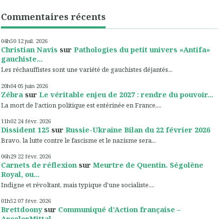
Commentaires récents
04h50
12
juil. 2026
Christian Navis
sur
Pathologies du petit univers «Antifa»
gauchiste...
Les réchauffistes sont une variété de gauchistes déjantés...
20h04
05
juin 2026
Zébra
sur
Le véritable enjeu de 2027 : rendre du pouvoir...
La mort de l'action politique est entérinée en France,...
11h02
24
févr. 2026
Dissident 125
sur
Russie-Ukraine Bilan du 22 février 2026
Bravo, la lutte contre le fascisme et le nazisme sera...
06h29
22
févr. 2026
Carnets de réflexion
sur
Meurtre de Quentin. Ségolène
Royal, ou...
Indigne et révoltant, mais typique d'une socialiste....
01h52
07
févr. 2026
Brettdoony
sur
Communiqué d’Action française –
ArcelorMittal,...