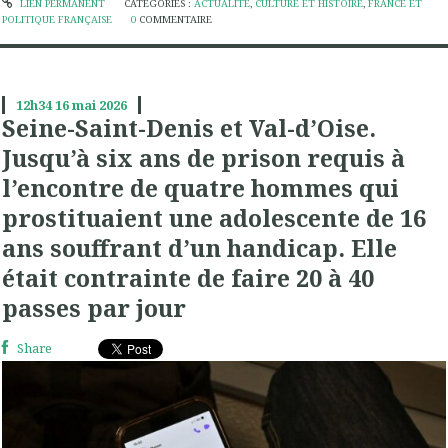
LIEN PERMANENT
CATÉGORIES :
ACTUALITÉ
,
CULTURE ET HISTOIRE
,
FRANCE ET
POLITIQUE FRANÇAISE
0
COMMENTAIRE
12h34
16
mai 2026
Seine-Saint-Denis et Val-d’Oise.
Jusqu’à six ans de prison requis à
l’encontre de quatre hommes qui
prostituaient une adolescente de 16
ans souffrant d’un handicap. Elle
était contrainte de faire 20 à 40
passes par jour
Share