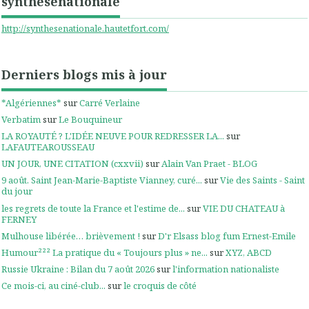
synthesenationale
http://synthesenationale.hautetfort.com/
Derniers blogs mis à jour
*Algériennes*
sur
Carré Verlaine
Verbatim
sur
Le Bouquineur
LA ROYAUTÉ ? L'IDÉE NEUVE POUR REDRESSER LA...
sur
LAFAUTEAROUSSEAU
UN JOUR, UNE CITATION (cxxvii)
sur
Alain Van Praet - BLOG
9 août. Saint Jean-Marie-Baptiste Vianney, curé...
sur
Vie des Saints - Saint
du jour
les regrets de toute la France et l'estime de...
sur
VIE DU CHATEAU à
FERNEY
Mulhouse libérée… brièvement !
sur
D'r Elsass blog fum Ernest-Emile
Humour²²² La pratique du « Toujours plus » ne...
sur
XYZ, ABCD
Russie Ukraine : Bilan du 7 août 2026
sur
l'information nationaliste
Ce mois-ci, au ciné-club...
sur
le croquis de côté