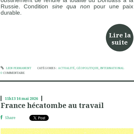
obstinément de rendre la totalité du Donbass à la
Russie. Condition
sine qua non
pour une paix
durable.
Lire la
suite
LIEN PERMANENT
CATÉGORIES :
ACTUALITÉ
,
GÉOPOLITIQUE
,
INTERNATIONAL
0
COMMENTAIRE
11h13
16
mai 2026
France hécatombe au travail
Share