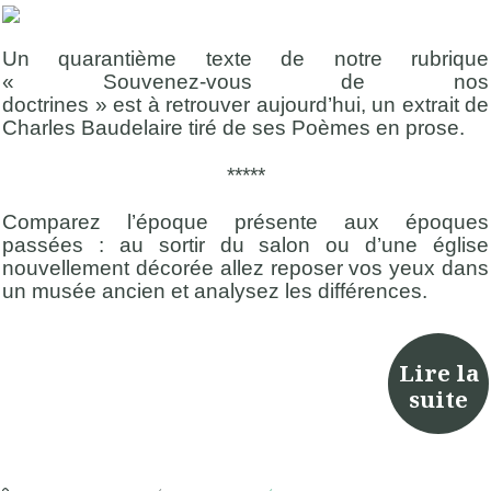
Un
quarant
i
ème
texte de notre
rubrique
«
Souvenez-vous de nos
doctrines
»
est
à
retrouver a
ujourd’hui
,
un extrait
de
Charles Baudelaire
tiré de
ses
Poèmes en prose
.
*****
Comparez l’époque présente aux époques
passées : au sortir du salon ou d’une église
nouvellement décorée allez reposer vos yeux dans
un musée ancien et analysez les différences.
Lire la
suite