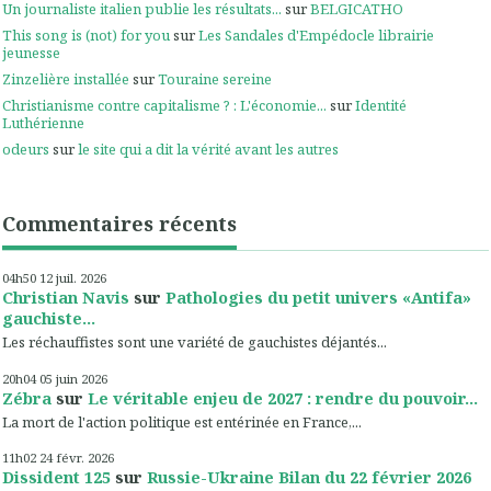
Un journaliste italien publie les résultats...
sur
BELGICATHO
This song is (not) for you
sur
Les Sandales d'Empédocle librairie
jeunesse
Zinzelière installée
sur
Touraine sereine
Christianisme contre capitalisme ? : L'économie...
sur
Identité
Luthérienne
odeurs
sur
le site qui a dit la vérité avant les autres
Commentaires récents
04h50
12
juil. 2026
Christian Navis
sur
Pathologies du petit univers «Antifa»
gauchiste...
Les réchauffistes sont une variété de gauchistes déjantés...
20h04
05
juin 2026
Zébra
sur
Le véritable enjeu de 2027 : rendre du pouvoir...
La mort de l'action politique est entérinée en France,...
11h02
24
févr. 2026
Dissident 125
sur
Russie-Ukraine Bilan du 22 février 2026