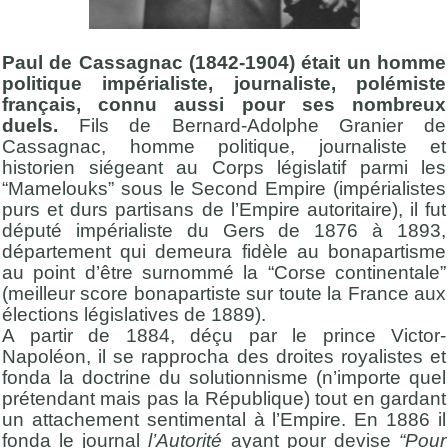
Paul de Cassagnac (1842-1904) était un homme
politique impérialiste, journaliste, polémiste
français, connu aussi pour ses nombreux
duels.
Fils de Bernard-Adolphe Granier de
Cassagnac, homme politique, journaliste et
historien siégeant au Corps législatif parmi les
“Mamelouks” sous le Second Empire (impérialistes
purs et durs partisans de l’Empire autoritaire), il fut
député impérialiste du Gers de 1876 à 1893,
département qui demeura fidèle au bonapartisme
au point d’être surnommé la “Corse continentale”
(meilleur score bonapartiste sur toute la France aux
élections législatives de 1889).
A partir de 1884, déçu par le prince Victor-
Napoléon, il se rapprocha des droites royalistes et
fonda la doctrine du solutionnisme (n’importe quel
prétendant mais pas la République) tout en gardant
un attachement sentimental à l’Empire. En 1886 il
fonda le journal
l’Autorité
ayant pour devise
“Pour