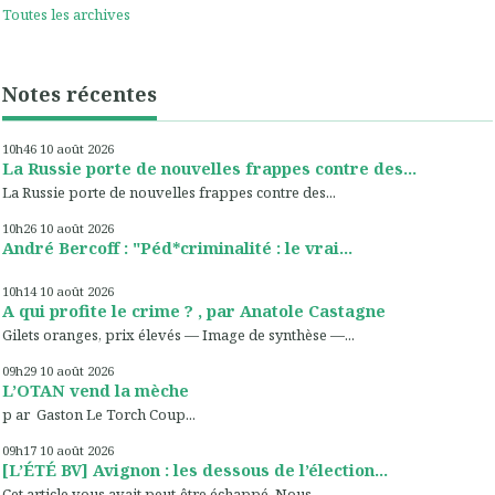
Toutes les archives
Notes récentes
10h46
10
août 2026
La Russie porte de nouvelles frappes contre des...
La Russie porte de nouvelles frappes contre des...
10h26
10
août 2026
André Bercoff : "Péd*criminalité : le vrai...
10h14
10
août 2026
A qui profite le crime ? , par Anatole Castagne
Gilets oranges, prix élevés — Image de synthèse —...
09h29
10
août 2026
L’OTAN vend la mèche
p ar Gaston Le Torch Coup...
09h17
10
août 2026
[L’ÉTÉ BV] Avignon : les dessous de l’élection...
Cet article vous avait peut-être échappé. Nous...