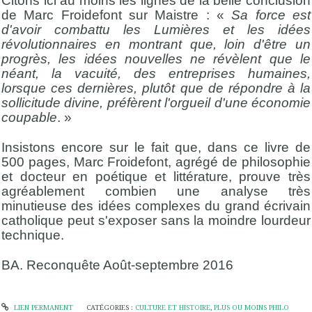
Citons ici au moins les lignes de la belle conclusion
de Marc Froidefont sur Maistre : «
Sa force est
d'avoir combattu les Lumières et les idées
révolutionnaires en montrant que, loin d'être un
progrès, les idées nouvelles ne révèlent que le
néant, la vacuité, des entreprises humaines,
lorsque ces dernières, plutôt que de répondre à la
sollicitude divine, préfèrent l'orgueil d'une économie
coupable
. »
Insistons encore sur le fait que, dans ce livre de
500 pages, Marc Froidefont, agrégé de philosophie
et docteur en poétique et littérature, prouve très
agréablement combien une analyse très
minutieuse des idées complexes du grand écrivain
catholique peut s'exposer sans la moindre lourdeur
technique.
BA. Reconquête Août-septembre 2016
LIEN PERMANENT
CATÉGORIES :
CULTURE ET HISTOIRE
,
PLUS OU MOINS PHILO