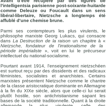
Avant d'être récupéré par des figures de
l’intelligentsia parisienne post-soixante-huitarde
comme Deleuze ou Foucault dans un sens
libéral-libertaire, Nietzsche a longtemps été
affublé d'une chemise brune.
Parmi ses contempteurs les plus virulents, le
philosophe marxiste Georg Lukacs, qui consacre
dans
La Destruction de la raison
un chapitre à «
Nietzsche, fondateur de l'irrationalisme de la
période impérialiste
», voit en lui le précurseur
intellectuel du national-socialisme.
Pourtant avant 1914, l'enseignement nietzschéen
est surtout reçu par des dissidents et des radicaux
féministes, socialistes et anarchistes. Certains
marxistes présentent Nietzsche comme le chantre
de la classe aristocratique dominante en Allemagne
à la fin du XIXe siècle, alors que celle-ci lui serait
plutôt hostile, son antichristianisme sapant les
bases de la société traditionnelle. Quant à la droite
allemande la plus virulente, celle des