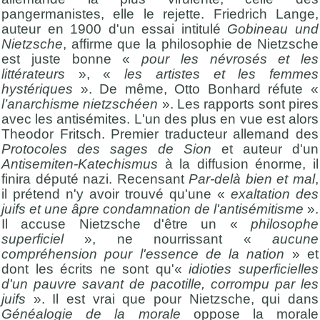
pangermanistes, elle le rejette. Friedrich Lange,
auteur en 1900 d'un essai intitulé
Gobineau und
Nietzsche
, affirme que la philosophie de Nietzsche
est juste bonne «
pour les névrosés et les
littérateurs
», «
les artistes et les femmes
hystériques
». De même, Otto Bonhard réfute «
l’anarchisme nietzschéen
». Les rapports sont pires
avec les antisémites. L'un des plus en vue est alors
Theodor Fritsch. Premier traducteur allemand des
Protocoles des sages de Sion
et auteur d'un
Antisemiten-Katechismus
à la diffusion énorme, il
finira député nazi. Recensant
Par-delà bien et mal
,
il prétend n'y avoir trouvé qu'une «
exaltation des
juifs et une âpre condamnation de l'antisémitisme
».
Il accuse Nietzsche d'être un «
philosophe
superficiel
», ne nourrissant «
aucune
compréhension pour l'essence de la nation
» et
dont les écrits ne sont qu'«
idioties superficielles
d'un pauvre savant de pacotille, corrompu par les
juifs
». Il est vrai que pour Nietzsche, qui dans
Généalogie de la morale
oppose la morale