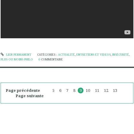
LIEN PERMANENT
CATÉGORIES :
ACTUALITÉ
,
ENTRETIENS ET VIDEOS
,
INSÉCURITÉ
,
PLUS OU MOINS PHILO
0
COMMENTAIRE
Page précédente
5
6
7
8
9
10
11
12
13
Page suivante