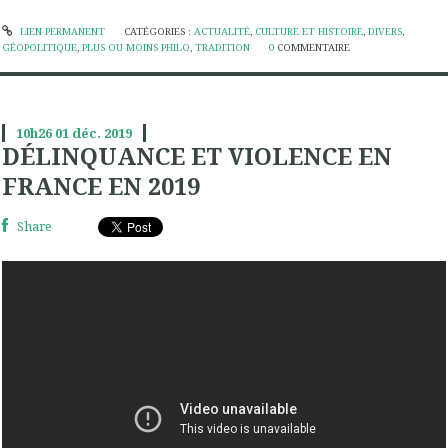
LIEN PERMANENT
CATÉGORIES :
ACTUALITÉ
,
CULTURE ET HISTOIRE
,
DIVERS
,
GÉOPOLITIQUE
,
PLUS OU MOINS PHILO
,
TRADITION
0
COMMENTAIRE
10h26
01
déc. 2019
DÉLINQUANCE ET VIOLENCE EN
FRANCE EN 2019
Share